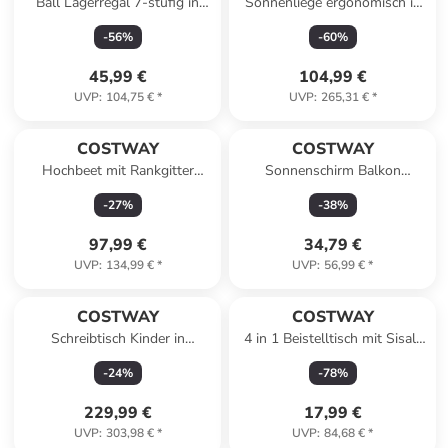
Ball Lagerregal 7-stufig in
Sonnenliege ergonomisch in
Schwarz
Hellbraun
-
56
%
-
60
%
45,99 €
104,99 €
UVP
:
104,75 €
*
UVP
:
265,31 €
*
COSTWAY
COSTWAY
Hochbeet mit Rankgitter
Sonnenschirm Balkon
148x50x103cm in Beige
210x130 cm in Beige
-
27
%
-
38
%
97,99 €
34,79 €
UVP
:
134,99 €
*
UVP
:
56,99 €
*
COSTWAY
COSTWAY
Schreibtisch Kinder in
4 in 1 Beistelltisch mit Sisal-
Hellbraun
Kratzbrett in Braun
-
24
%
-
78
%
229,99 €
17,99 €
UVP
:
303,98 €
*
UVP
:
84,68 €
*