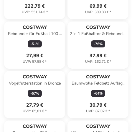
222,79 €
69,99 €
UVP
:
551,74 €
*
UVP
:
309,83 €
*
COSTWAY
COSTWAY
Rebounder für Fußball 100 x
2 in 1 Fußballtor & Rebounder
100 cm in Rot
für Kinder/Erwachsene in
-
51
%
-
76
%
Schwarz
27,99 €
37,99 €
UVP
:
57,58 €
*
UVP
:
162,71 €
*
COSTWAY
COSTWAY
Vogelfutterstation in Bronze
Baumwolle Feldbett Auflage
190 x 70 cm in Blau
-
57
%
-
64
%
27,79 €
30,79 €
UVP
:
65,81 €
*
UVP
:
87,02 €
*
COSTWAY
COSTWAY