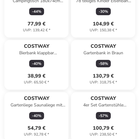
Campingtisch 180x74cm
78 teiliges Kinder Eisenbahn
klappbar in Grau
Set in Hellbraun
-
44
%
-
30
%
77,99 €
104,99 €
UVP
:
139,42 €
*
UVP
:
150,38 €
*
COSTWAY
COSTWAY
Bierbank klappbar
Gartenbank in Braun
182x27,5x43 cm in Weiß
-
40
%
-
58
%
38,99 €
130,79 €
UVP
:
65,50 €
*
UVP
:
318,75 €
*
COSTWAY
COSTWAY
Gartenliege Saunaliege mit
4er Set Gartenstühle
Kopfkissen in Grau
56x70x84cm in Grau
-
40
%
-
57
%
54,79 €
100,79 €
UVP
:
92,78 €
*
UVP
:
238,50 €
*