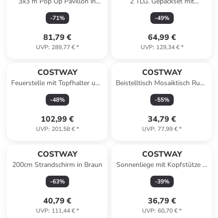
3x3 m Pop Up Pavillon in
2 TLG. Gepäckset mit
Grau
Kosmetikkoffer in Weiß
-
71
%
-
49
%
81,79 €
64,99 €
UVP
:
289,77 €
*
UVP
:
129,34 €
*
COSTWAY
COSTWAY
Feuerstelle mit Topfhalter und
Beistelltisch Mosaiktisch Rund
Ablage in Schwarz
∅30x50cm in Schwarz
-
48
%
-
55
%
102,99 €
34,79 €
UVP
:
201,58 €
*
UVP
:
77,99 €
*
COSTWAY
COSTWAY
200cm Strandschirm in Braun
Sonnenliege mit Kopfstütze in
Blau
-
63
%
-
39
%
40,79 €
36,79 €
UVP
:
111,44 €
*
UVP
:
60,70 €
*