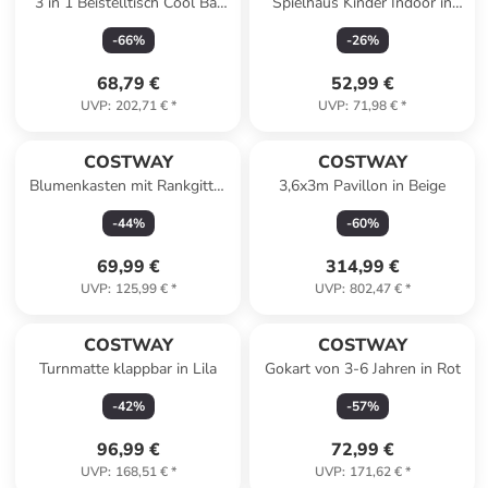
3 in 1 Beistelltisch Cool Bar
Spielhaus Kinder Indoor in
30L in Braun
Beige
-
66
%
-
26
%
68,79 €
52,99 €
UVP
:
202,71 €
*
UVP
:
71,98 €
*
COSTWAY
COSTWAY
Blumenkasten mit Rankgitter
3,6x3m Pavillon in Beige
80x40x140cm in Grau
-
44
%
-
60
%
69,99 €
314,99 €
UVP
:
125,99 €
*
UVP
:
802,47 €
*
COSTWAY
COSTWAY
Turnmatte klappbar in Lila
Gokart von 3-6 Jahren in Rot
-
42
%
-
57
%
96,99 €
72,99 €
UVP
:
168,51 €
*
UVP
:
171,62 €
*