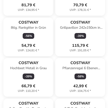
81,79 €
70,79 €
UVP
:
134,95 €
*
UVP
:
178,31 €
*
COSTWAY
COSTWAY
8tlg. Rankgitter in Grün
Grillpavillon 242x150cm in
Grau
-
56
%
-
39
%
54,79 €
115,79 €
UVP
:
124,81 €
*
UVP
:
191,05 €
*
COSTWAY
COSTWAY
Hochbeet Metall in Grau
Pflanzenregal 6 Ebenen
75x25x140cm in Braun
-
39
%
-
58
%
66,79 €
42,99 €
UVP
:
110,20 €
*
UVP
:
104,75 €
*
COSTWAY
COSTWAY