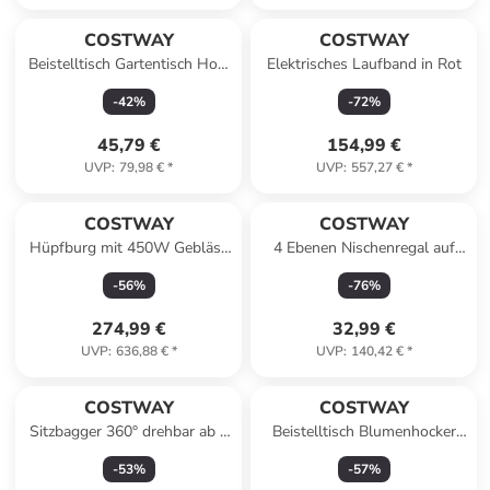
COSTWAY
COSTWAY
Beistelltisch Gartentisch Holz
Elektrisches Laufband in Rot
62 x 40 cm in Braun
-
42
%
-
72
%
45,79 €
154,99 €
UVP
:
79,98 €
*
UVP
:
557,27 €
*
COSTWAY
COSTWAY
Hüpfburg mit 450W Gebläse
4 Ebenen Nischenregal auf
in Bunt
Rollen in Beige
-
56
%
-
76
%
274,99 €
32,99 €
UVP
:
636,88 €
*
UVP
:
140,42 €
*
COSTWAY
COSTWAY
Sitzbagger 360° drehbar ab 3
Beistelltisch Blumenhocker
Jahren in Gelb
2in1 in Blau
-
53
%
-
57
%