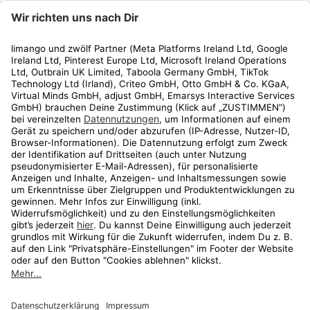
limango
Rechtliches
Kundenservice
Shop
Aktionen
Travel