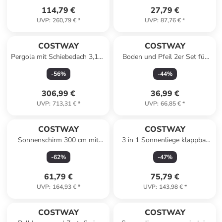
114,79 €
27,79 €
UVP
:
260,79 €
*
UVP
:
87,76 €
*
COSTWAY
COSTWAY
Pergola mit Schiebedach 3,1x3,1m
Boden und Pfeil 2er Set für
in Grau
Kinder in Bunt
-
56
%
-
44
%
306,99 €
36,99 €
UVP
:
713,31 €
*
UVP
:
66,85 €
*
COSTWAY
COSTWAY
Sonnenschirm 300 cm mit
3 in 1 Sonnenliege klappbar
LED-Solar-Beleuchtung in
mit Kopfstütze bis 200 kg
-
62
%
-
47
%
Braun
belastbar in Grau
61,79 €
75,79 €
UVP
:
164,93 €
*
UVP
:
143,98 €
*
COSTWAY
COSTWAY