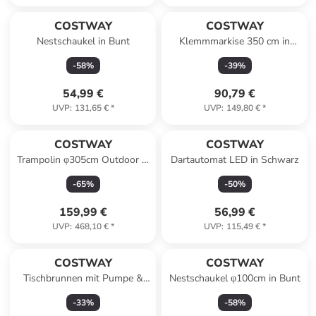
COSTWAY
COSTWAY
Nestschaukel in Bunt
Klemmmarkise 350 cm in
Grau
-
58
%
-
39
%
54,99 €
90,79 €
UVP
:
131,65 €
*
UVP
:
149,80 €
*
COSTWAY
COSTWAY
Trampolin φ305cm Outdoor in
Dartautomat LED in Schwarz
Blau
-
65
%
-
50
%
159,99 €
56,99 €
UVP
:
468,10 €
*
UVP
:
115,49 €
*
COSTWAY
COSTWAY
Tischbrunnen mit Pumpe &
Nestschaukel φ100cm in Bunt
LED 21,5x26 cm in Schwarz
-
33
%
-
58
%