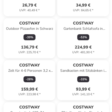
26,79 €
34,99 €
UVP
:
40,49 €
*
UVP
:
84,65 €
*
COSTWAY
COSTWAY
Outdoor Pizzaofen in Schwarz
Gartenbank Schlafsofa in
Türkis
-
39
%
-
53
%
136,79 €
224,99 €
UVP
:
225,70 €
*
UVP
:
481,90 €
*
COSTWAY
COSTWAY
Zelt für 4-6 Personen 3,2 x
Sandkasten mit Sitzbänken in
2,1 x 1,8 m in Grün
Gelb
-
28
%
-
33
%
159,99 €
93,99 €
UVP
:
223,98 €
*
UVP
:
141,10 €
*
COSTWAY
COSTWAY