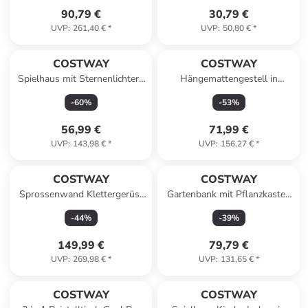
90,79 €
30,79 €
UVP
:
261,40 €
*
UVP
:
50,80 €
*
COSTWAY
COSTWAY
Spielhaus mit Sternenlichtern
Hängemattengestell in
in Beige
Schwarz
-
60
%
-
53
%
56,99 €
71,99 €
UVP
:
143,98 €
*
UVP
:
156,27 €
*
COSTWAY
COSTWAY
Sprossenwand Klettergerüst
Gartenbank mit Pflanzkasten
Indoor Kletterwand in
in Hellbraun
-
44
%
-
39
%
Hellbraun
149,99 €
79,79 €
UVP
:
269,98 €
*
UVP
:
131,65 €
*
COSTWAY
COSTWAY