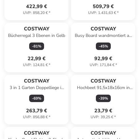
422,99 €
509,79 €
UVP
:
858,20 €
*
UVP
:
1.431,63 €
*
COSTWAY
COSTWAY
Bücherregal 3 Ebenen in Gelb
Busy Board wandmontiert ab
1 Jahr in Hellbraun
-
81
%
-
45
%
22,99 €
92,99 €
UVP
:
124,81 €
*
UVP
:
171,84 €
*
COSTWAY
COSTWAY
3 in 1 Garten Doppelliege in
Hochbeet 91,5x18x16cm in
Beige
Braun
-
69
%
-
39
%
263,79 €
23,79 €
UVP
:
856,88 €
*
UVP
:
39,25 €
*
COSTWAY
COSTWAY