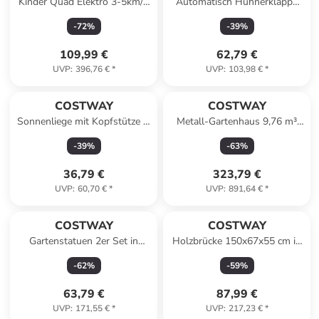
Kinder Quad Elektro 3-5km/h
Automatisch Hühnerklappe
mit 4 rutschfesten Rädern ab
Solar in Grau
-
72
%
-
39
%
3 Jahren in Grün
109,99 €
62,79 €
UVP
:
396,76 €
*
UVP
:
103,98 €
*
COSTWAY
COSTWAY
Sonnenliege mit Kopfstütze in
Metall-Gartenhaus 9,76 m³
Beige
Türgröße: 117x163cm in Grau
-
39
%
-
63
%
36,79 €
323,79 €
UVP
:
60,70 €
*
UVP
:
891,64 €
*
COSTWAY
COSTWAY
Gartenstatuen 2er Set in
Holzbrücke 150x67x55 cm in
Bronze
Braun
-
62
%
-
59
%
63,79 €
87,99 €
UVP
:
171,55 €
*
UVP
:
217,23 €
*