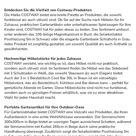
Entdecken Sie die Vielfalt von Costway-Produkten
Die Marke COSTWAY bietet eine breite Palette an Produkten, die sowohl 
funktional als auch stilvoll sind. Ob Sie auf der Suche nach Möbeln für Ihr 
Zuhause, praktischen Gartenartikeln oder unterhaltsamen Spielzeugen für Ihre 
Kinder sind, COSTWAY hat für jeden etwas zu bieten. Das Sortiment umfasst 
unter anderem das 106-teilige Magnetspielset in Bunt, die Solarkollektor 
Poolheizung 5m in Schwarz oder die elegante Gartenbank Schlafsofa in Grau. 
Jedes Produkt ist sorgfältig gestaltet, um sowohl Qualität als auch Ästhetik zu 
gewährleisten.
Hochwertige Möbelstücke für jedes Zuhause
COSTWAY versteht, wie wichtig es ist, dass Möbel nicht nur praktisch, 
sondern auch stilvoll sind. Im Sortiment finden Sie Möbel wie das Sideboard 
mit 3 Schubladen in Weiß, das sowohl Stauraum als auch Eleganz bietet. 
Auch der 3 in 1 Beistelltisch Cool Bar 30L in Braun ist ein vielseitiges 
Möbelstück, das als Beistelltisch, Kühlbox und Bar dienen kann – perfekt für 
gemütliche Abende im Garten. Diese Möbelstücke sind nicht nur funktional, 
sondern auch zu günstigen Preisen erhältlich, was sie zu einer attraktiven 
Wahl für jeden Haushalt macht.
Perfekte Gartenartikel für Ihre Outdoor-Oase
Für Gartenliebhaber bietet COSTWAY eine Vielzahl von Produkten, die Ihren 
Außenbereich in eine echte Wohlfühloase verwandeln. Der Sonnenschirm 
300x300cm in Beige bietet an sonnigen Tagen ausreichend Schatten, während 
der Sonnenschirm mit Kurbel 265cm in Beige durch seine praktische 
Handhabung überzeugt. Zusätzlich sorgt die Solarkollektor Poolheizung 3m 