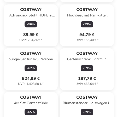
COSTWAY
COSTWAY
Adirondack Stuhl HDPE in
Hochbeet mit Rankgitter
Grau
200x44x114cm in Orange
-
56
%
-
39
%
89,99 €
94,79 €
UVP
:
204,74 €
*
UVP
:
156,40 €
*
COSTWAY
COSTWAY
Lounge-Set für 4-5 Personen
Gartenschrank 177cm in
in Grau
Hellbraun
-
62
%
-
59
%
524,99 €
187,79 €
UVP
:
1.408,80 €
*
UVP
:
463,64 €
*
COSTWAY
COSTWAY
4er Set Gartenstühle
Blumenständer Holzwagen in
56x70x84cm in Schwarz
Braun
-
65
%
-
39
%