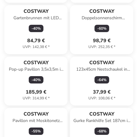
COSTWAY
COSTWAY
Gartenbrunnen mit LED
Doppelsonnenschirm
Beleuchtung & Pumpe 45 x
426x265cm in Braun
-
40
%
-
60
%
45 x 23,5 cm in Schwarz
84,79 €
98,79 €
UVP
:
142,38 €
*
UVP
:
252,35 €
*
COSTWAY
COSTWAY
Pop-up Pavillon 3,5x3,5m in
123x45cm Nestschaukel in
Braun
Bunt
-
40
%
-
64
%
185,99 €
37,99 €
UVP
:
314,99 €
*
UVP
:
108,06 €
*
COSTWAY
COSTWAY
Pavillon mit Moskitonetz
Gurke Rankhilfe Set 187cm in
3x3m UV-Schutz 50+ in Beige
Schwarz
-
55
%
-
68
%