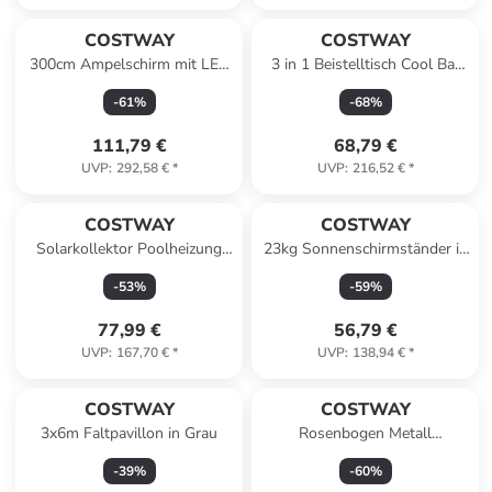
COSTWAY
COSTWAY
300cm Ampelschirm mit LED
3 in 1 Beistelltisch Cool Bar
& Sandsäcke in Braun
30L in Schwarz
-
61
%
-
68
%
111,79 €
68,79 €
UVP
:
292,58 €
*
UVP
:
216,52 €
*
COSTWAY
COSTWAY
Solarkollektor Poolheizung
23kg Sonnenschirmständer in
3m in Schwarz
Schwarz
-
53
%
-
59
%
77,99 €
56,79 €
UVP
:
167,70 €
*
UVP
:
138,94 €
*
COSTWAY
COSTWAY
3x6m Faltpavillon in Grau
Rosenbogen Metall
200x52x206cm in Schwarz
-
39
%
-
60
%