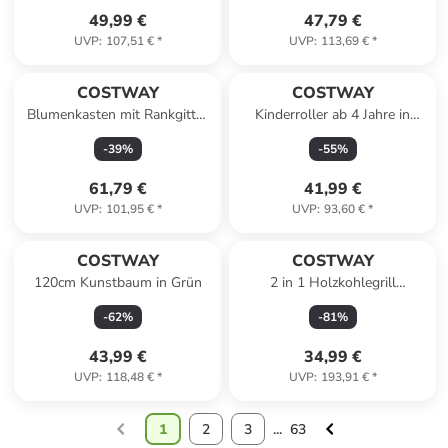
49,99 €
47,79 €
UVP
:
107,51 €
*
UVP
:
113,69 €
*
COSTWAY
COSTWAY
Blumenkasten mit Rankgitter
Kinderroller ab 4 Jahre in
63 x 31 x 112 cm in Schwarz
Hellblau
-
39
%
-
55
%
61,79 €
41,99 €
UVP
:
101,95 €
*
UVP
:
93,60 €
*
COSTWAY
COSTWAY
120cm Kunstbaum in Grün
2 in 1 Holzkohlegrill
Feuerstelle 77x74x38cm in
-
62
%
-
81
%
Schwarz
43,99 €
34,99 €
UVP
:
118,48 €
*
UVP
:
193,91 €
*
1
2
3
...
63