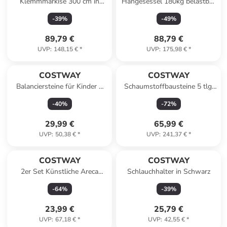
Klemmmarkise 300 cm in
Hängesessel 180kg belastbar
Grau
in Weiß
-
39
%
-
49
%
89,79 €
88,79 €
UVP
:
148,15 €
*
UVP
:
175,98 €
*
COSTWAY
COSTWAY
Balanciersteine für Kinder 5
Schaumstoffbausteine 5 tlg.
tlg. in Bunt
in Andere
-
40
%
-
72
%
29,99 €
65,99 €
UVP
:
50,38 €
*
UVP
:
241,37 €
*
COSTWAY
COSTWAY
2er Set Künstliche Areca
Schlauchhalter in Schwarz
Palme in Grün
-
64
%
-
39
%
23,99 €
25,79 €
UVP
:
67,18 €
*
UVP
:
42,55 €
*