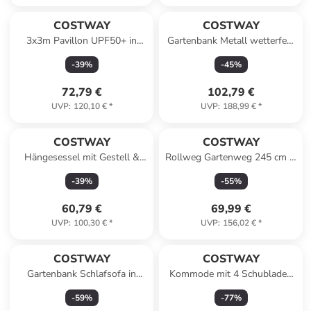
COSTWAY
COSTWAY
3x3m Pavillon UPF50+ in
Gartenbank Metall wetterfest
Weiß
in Braun
-
39
%
-
45
%
72,79 €
102,79 €
UVP
:
120,10 €
*
UVP
:
188,99 €
*
COSTWAY
COSTWAY
Hängesessel mit Gestell &
Rollweg Gartenweg 245 cm in
Aufhängegurt bis 150kg in
Hellbraun
-
39
%
-
55
%
Grau
60,79 €
69,99 €
UVP
:
100,30 €
*
UVP
:
156,02 €
*
COSTWAY
COSTWAY
Gartenbank Schlafsofa in
Kommode mit 4 Schubladen
Grau
in Weiß
-
59
%
-
77
%