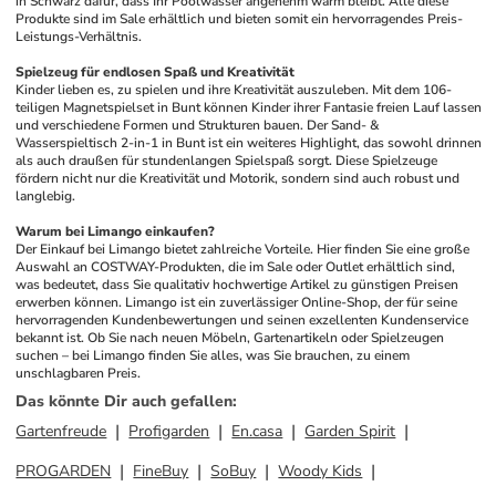
in Schwarz dafür, dass Ihr Poolwasser angenehm warm bleibt. Alle diese 
Produkte sind im Sale erhältlich und bieten somit ein hervorragendes Preis-
Leistungs-Verhältnis.
Spielzeug für endlosen Spaß und Kreativität
Kinder lieben es, zu spielen und ihre Kreativität auszuleben. Mit dem 106-
teiligen Magnetspielset in Bunt können Kinder ihrer Fantasie freien Lauf lassen 
und verschiedene Formen und Strukturen bauen. Der Sand- & 
Wasserspieltisch 2-in-1 in Bunt ist ein weiteres Highlight, das sowohl drinnen 
als auch draußen für stundenlangen Spielspaß sorgt. Diese Spielzeuge 
fördern nicht nur die Kreativität und Motorik, sondern sind auch robust und 
langlebig.
Warum bei Limango einkaufen?
Der Einkauf bei Limango bietet zahlreiche Vorteile. Hier finden Sie eine große 
Auswahl an COSTWAY-Produkten, die im Sale oder Outlet erhältlich sind, 
was bedeutet, dass Sie qualitativ hochwertige Artikel zu günstigen Preisen 
erwerben können. Limango ist ein zuverlässiger Online-Shop, der für seine 
hervorragenden Kundenbewertungen und seinen exzellenten Kundenservice 
bekannt ist. Ob Sie nach neuen Möbeln, Gartenartikeln oder Spielzeugen 
suchen – bei Limango finden Sie alles, was Sie brauchen, zu einem 
unschlagbaren Preis.
Das könnte Dir auch gefallen
:
Gartenfreude
Profigarden
En.casa
Garden Spirit
PROGARDEN
FineBuy
SoBuy
Woody Kids