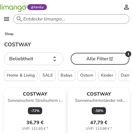
family
Shop
COSTWAY
1
Beliebtheit
Alle Filter
Home & Living
SALE
Babys
Ostern
Kinder
Dame
COSTWAY
COSTWAY
Sonnenschirm Strohschirm in
Sonnenschirmständer mit
Beige
Rollen Φ52cm in Schwarz
-
72
%
-
58
%
36,79 €
47,79 €
UVP
:
131,65 €
*
UVP
:
113,98 €
*