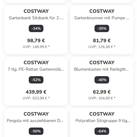
COSTWAY
COSTWAY
Gartenbank Sitzbank für 2-3
Gartenbrunnen mit Pumpe &
Sitzer in Braun
LED draußen 28 x 22 x 58 cm
-
34
%
-
35
%
in Grau
98,79 €
81,79 €
UVP
:
149,99 €
*
UVP
:
126,38 €
*
COSTWAY
COSTWAY
7 tlg. PE-Rattan Gartenmöbel
Blumenkasten mit Rankgitter
Set mit Kissen in Grau
98x35x101cm in Beige
-
52
%
-
40
%
439,99 €
62,99 €
UVP
:
923,98 €
*
UVP
:
104,99 €
*
COSTWAY
COSTWAY
Pergola mit ausziehbarem Dach 3,6x3m
Polyrattan Sitzgruppe 9 tlg.
in Beige
Set in Braun
-
50
%
-
64
%