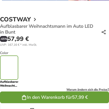
COSTWAY
Aufblasbarer Weihnachtsmann im Auto LED
in Bunt
57,99 €
-
65
%
UVP
:
167,16 €
*
inkl. MwSt.
Color
Aufblasbarer
Weihnachtsmann
im Auto LED
Warum ändern sich die Preise?
in Bunt
In den Warenkorb für
57,99 €