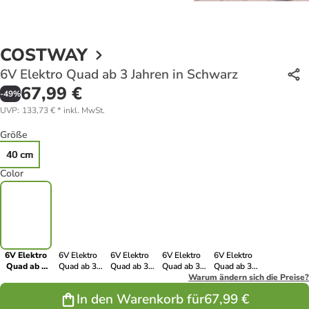
COSTWAY
6V Elektro Quad ab 3 Jahren in Schwarz
67,99 €
-
49
%
UVP
:
133,73 €
*
inkl. MwSt.
Größe
40 cm
Color
6V Elektro
6V Elektro
6V Elektro
6V Elektro
6V Elektro
Quad ab 3
Quad ab 3
Quad ab 3
Quad ab 3
Quad ab 3
Jahren in
Jahren in
Jahren in Rot
Jahren in Blau
Warum ändern sich die Preise?
Jahren in
Schwarz
Rosa
Weiß
In den Warenkorb für
67,99 €