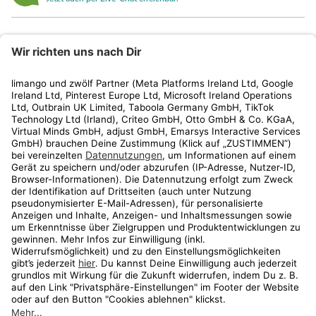
limango
Rechtliches
Kundenservice
Shop
Aktionen
Travel