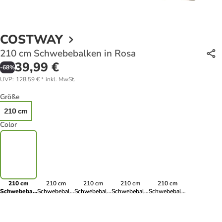
COSTWAY
210 cm Schwebebalken in Rosa
39,99 €
-
68
%
UVP
:
128,59 €
*
inkl. MwSt.
Größe
210 cm
Color
210 cm
210 cm
210 cm
210 cm
210 cm
Schwebebalken
Schwebebalken
Schwebebalken
Schwebebalken
Schwebebalken
in Rosa
in Grau
in Schwarz
in Lila
in Khaki