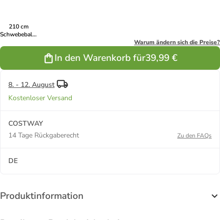
210 cm
Schwebebalken
in Blau
Warum ändern sich die Preise?
In den Warenkorb für
39,99 €
8. - 12. August
Kostenloser Versand
COSTWAY
14 Tage Rückgaberecht
Zu den FAQs
DE
Produktinformation