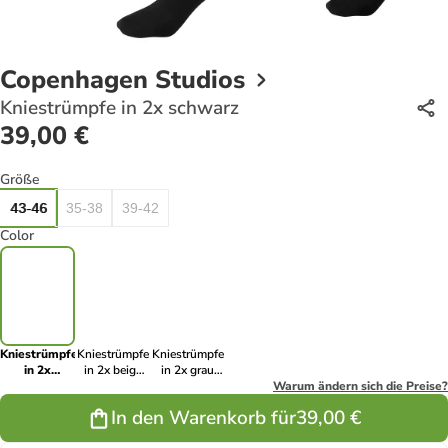
Copenhagen Studios
Kniestrümpfe in 2x schwarz
39,00 €
Größe
43-46
35-38
39-42
Color
Kniestrümpfe
Kniestrümpfe
Kniestrümpfe
in 2x
in 2x beige
in 2x grau
schwarz
meliert
meliert
Warum ändern sich die Preise?
In den Warenkorb für
39,00 €