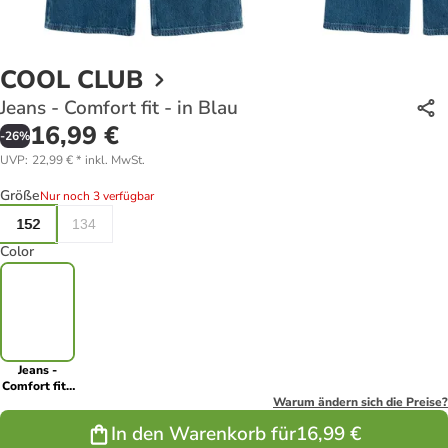
COOL CLUB
Jeans - Comfort fit - in Blau
16,99 €
-
26
%
UVP
:
22,99 €
*
inkl. MwSt.
Größe
Nur noch 3 verfügbar
152
134
Color
Jeans -
Comfort fit -
in Blau
Warum ändern sich die Preise?
In den Warenkorb für
16,99 €