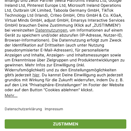
Kundenservice
Shop
Aktionen
Travel
limango.nl
limango.pl
* Streichpreise entsprechen der unverbindlichen Preisempfehlung des