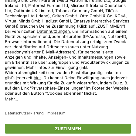
Kundenservice
Shop
Aktionen
Travel
limango.nl
limango.pl
* Streichpreise entsprechen der unverbindlichen Preisempfehlung des