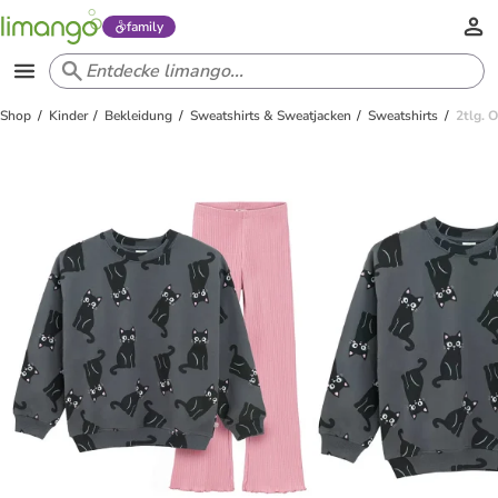
family
Shop
Kinder
Bekleidung
Sweatshirts & Sweatjacken
Sweatshirts
2tlg. O