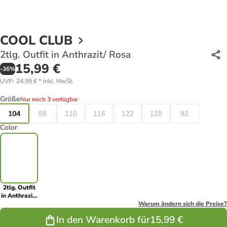
COOL CLUB
2tlg. Outfit in Anthrazit/ Rosa
15,99 €
-
36
%
UVP
:
24,99 €
*
inkl. MwSt.
Größe
Nur noch 3 verfügbar
104
98
110
116
122
128
92
Color
2tlg. Outfit
in Anthrazit/
Rosa
Warum ändern sich die Preise?
In den Warenkorb für
15,99 €