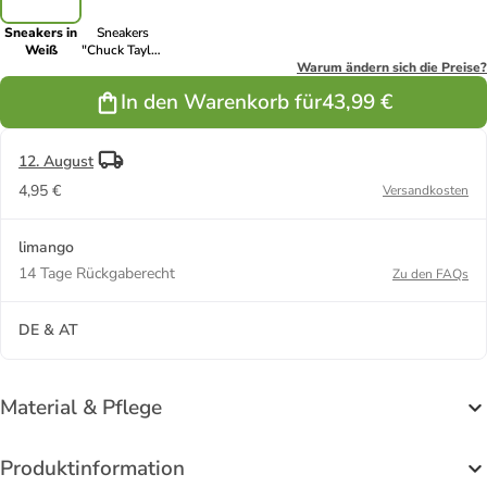
Sneakers in
Sneakers
Weiß
"Chuck Taylor
All Star" in
Warum ändern sich die Preise?
Rot
In den Warenkorb für
43,99 €
12. August
4,95 €
Versandkosten
limango
14 Tage Rückgaberecht
Zu den FAQs
DE & AT
Material & Pflege
Produktinformation