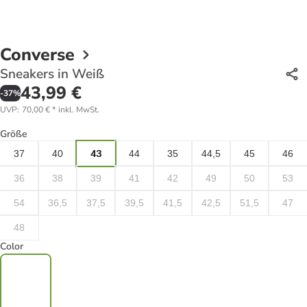
Converse
Sneakers in Weiß
43,99 €
-
37
%
UVP
:
70,00 €
*
inkl. MwSt.
Größe
37
40
43
44
35
44,5
45
46
36
38
39
41
42
49
50
53
54
36,5
37,5
39,5
41,5
42,5
51,5
47
48
Color