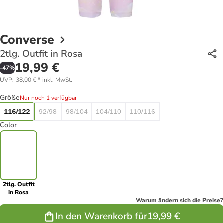
Converse
2tlg. Outfit in Rosa
19,99 €
-
47
%
UVP
:
38,00 €
*
inkl. MwSt.
Größe
Nur noch 1 verfügbar
116/122
92/98
98/104
104/110
110/116
Color
2tlg. Outfit
in Rosa
Warum ändern sich die Preise?
In den Warenkorb für
19,99 €