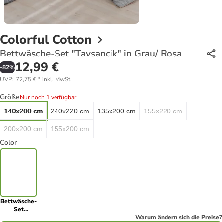
Colorful Cotton
Bettwäsche-Set "Tavsancik" in Grau/ Rosa
12,99 €
-
82
%
UVP
:
72,75 €
*
inkl. MwSt.
Größe
Nur noch 1 verfügbar
140x200 cm
240x220 cm
135x200 cm
155x220 cm
200x200 cm
155x200 cm
Color
Bettwäsche-
Set
"Tavsancik"
Warum ändern sich die Preise?