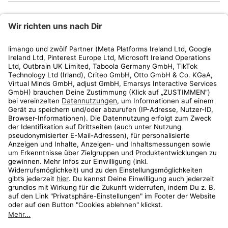
limango
Rechtliches
Kundenservice
Shop
Aktionen
Travel