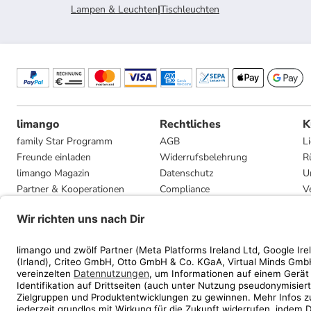
Lampen & Leuchten
|
Tischleuchten
limango
Rechtliches
K
family Star Programm
AGB
L
Freunde einladen
Widerrufsbelehrung
R
limango Magazin
Datenschutz
U
Partner & Kooperationen
Compliance
V
Jobs
Impressum
G
Presse
Privatsphäre-Einstellungen
Mediadaten
Geschenkgutscheinbedingungen