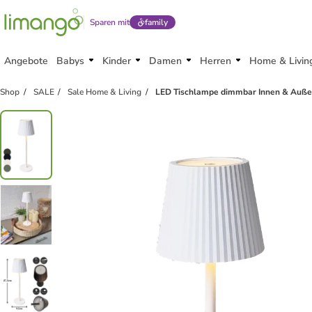
Sparen mit
family
Angebote
Babys
Kinder
Damen
Herren
Home & Livin
Shop
SALE
Sale Home & Living
LED Tischlampe dimmbar Innen & Auße