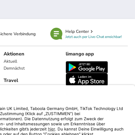
Help Center
ichere Verbindung
Jetzt auch per Live-Chat erreichbar!
Aktionen
limango app
Aktuell
Demnächst
Travel
Reiseangebote
limango.nl
limango.pl