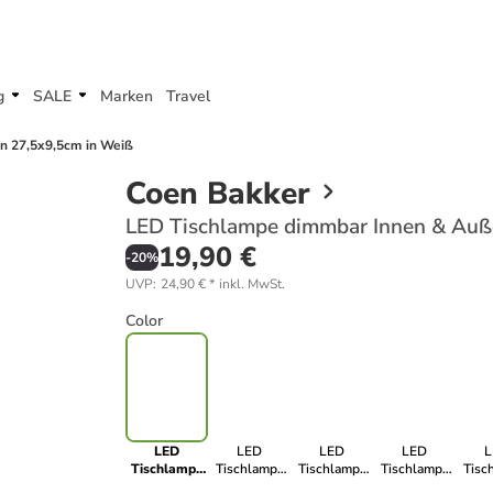
g
SALE
Marken
Travel
n 27,5x9,5cm in Weiß
Coen Bakker
LED Tischlampe dimmbar Innen & Auß
19,90 €
-
20
%
UVP
:
24,90 €
*
inkl. MwSt.
Color
LED
LED
LED
LED
L
Tischlampe
Tischlampe
Tischlampe
Tischlampe
Tisc
dimmbar
dimmbar
dimmbar
dimmbar
di