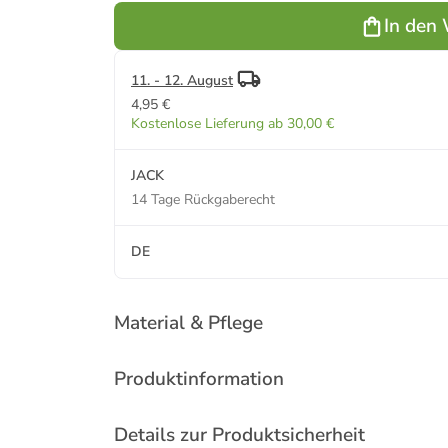
Innen &
Innen &
Innen &
Innen &
In
In den
Außen
Außen
Außen
Außen
Au
27,5x9,5cm
27,5x9,5cm
27,5x9,5cm
27,5x9,5cm
27,5
in Weiß
in Terra
in Schwarz
in Gold
in 
11. - 12. August
4,95 €
Kostenlose Lieferung ab 30,00 €
JACK
14 Tage Rückgaberecht
DE
Material & Pflege
Produktinformation
Details zur Produktsicherheit