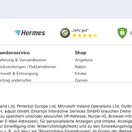
S
undenservice
Shop
ieferung & Versandkosten
Angebote
ücksendungen / Reklamationen
Babys
mwelt & Entsorgung
Kinder
ertrag widerrufen
Damen
esetzliche Gewährleistung und Reparatur
Herren
Wohnen
Trachten
Marken