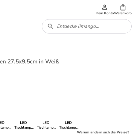
Mein Konto
Warenkorb
en 27,5x9,5cm in Weiß
ED
LED
LED
LED
hlampe
Tischlampe
Tischlampe
Tischlampe
mmbar
dimmbar
dimmbar
dimmbar
Warum ändern sich die Preise?