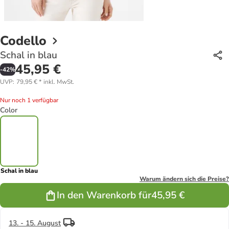
Codello
Schal in blau
45,95 €
-
42
%
UVP
:
79,95 €
*
inkl. MwSt.
Nur noch 1 verfügbar
Color
Schal in blau
Warum ändern sich die Preise?
In den Warenkorb für
45,95 €
13. - 15. August