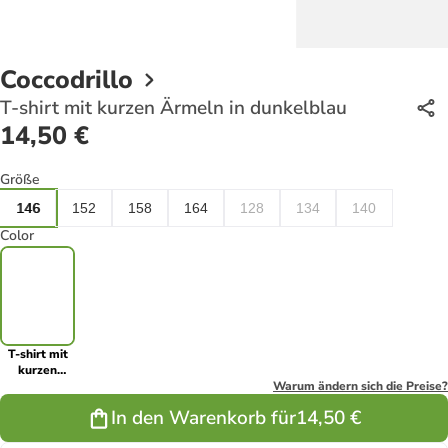
Coccodrillo
T-shirt mit kurzen Ärmeln in dunkelblau
14,50 €
Größe
146
152
158
164
128
134
140
Color
T-shirt mit
kurzen
Ärmeln in
Warum ändern sich die Preise?
dunkelblau
In den Warenkorb für
14,50 €