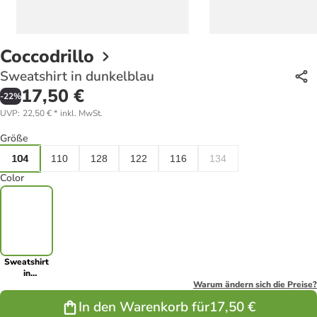
Coccodrillo
Sweatshirt in dunkelblau
17,50 €
-
22
%
UVP
:
22,50 €
*
inkl. MwSt.
Größe
104
110
128
122
116
134
Color
Sweatshirt
in
dunkelblau
Warum ändern sich die Preise?
In den Warenkorb für
17,50 €