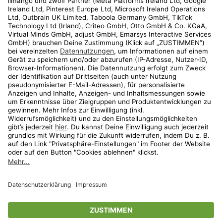
Kundenservice
Shop
Aktionen
Travel
limango.nl
limango.pl
* Streichpreise entsprechen der unverbindlichen Preisempfehlung des