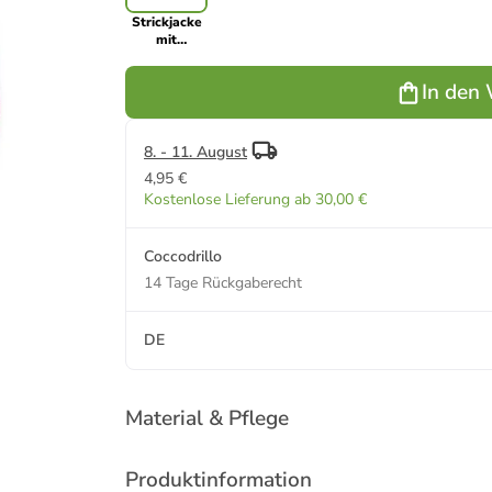
Strickjacke
mit
Reißverschluss
in fuchsie
In den
8. - 11. August
4,95 €
Kostenlose Lieferung ab 30,00 €
Coccodrillo
14 Tage Rückgaberecht
DE
Material & Pflege
Produktinformation