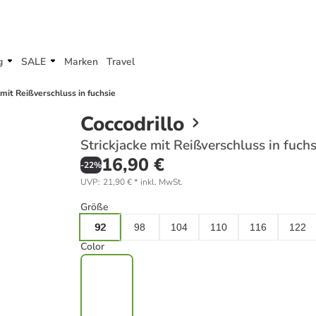
g
SALE
Marken
Travel
 mit Reißverschluss in fuchsie
Coccodrillo
Strickjacke mit Reißverschluss in fuchs
16,90 €
-
22
%
UVP
:
21,90 €
*
inkl. MwSt.
Größe
92
98
104
110
116
122
Color