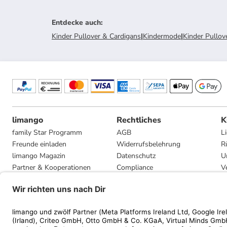
Entdecke auch
:
Kinder Pullover & Cardigans
|
Kindermode
|
Kinder Pullov
limango
Rechtliches
K
family Star Programm
AGB
L
Freunde einladen
Widerrufsbelehrung
R
limango Magazin
Datenschutz
U
Partner & Kooperationen
Compliance
V
Jobs
Impressum
G
Presse
Privatsphäre-Einstellungen
Mediadaten
Geschenkgutscheinbedingungen