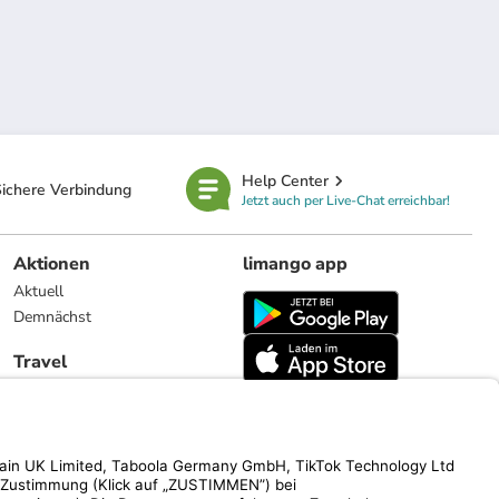
Help Center
ichere Verbindung
Jetzt auch per Live-Chat erreichbar!
Aktionen
limango app
Aktuell
Demnächst
Travel
Reiseangebote