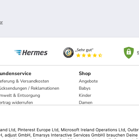
er
S
undenservice
Shop
ieferung & Versandkosten
Angebote
ücksendungen / Reklamationen
Babys
mwelt & Entsorgung
Kinder
ertrag widerrufen
Damen
esetzliche Gewährleistung und Reparatur
Herren
Wohnen
Trachten
Marken