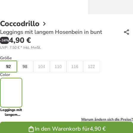
Coccodrillo
Leggings mit langem Hosenbein in bunt
4,90 €
-
34
%
UVP
:
7,50 €
*
inkl. MwSt.
Größe
92
98
104
110
116
122
Color
Leggings mit
langem
Hosenbein in
Warum ändern sich die Preise?
bunt
In den Warenkorb für
4,90 €