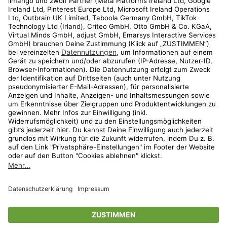
Kundenservice
Shop
Aktionen
Travel
limango.nl
limango.pl
* Streichpreise entsprechen der unverbindlichen Preisempfehlung des