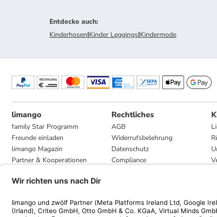
Entdecke auch
:
Kinderhosen
|
Kinder Leggings
|
Kindermode
limango
Rechtliches
K
family Star Programm
AGB
L
Freunde einladen
Widerrufsbelehrung
R
limango Magazin
Datenschutz
U
Partner & Kooperationen
Compliance
V
Jobs
Impressum
G
Presse
Privatsphäre-Einstellungen
Mediadaten
Geschenkgutscheinbedingungen