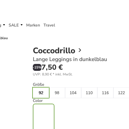
g
SALE
Marken
Travel
lblau
Coccodrillo
Lange Leggings in dunkelblau
7,50 €
-
15
%
UVP
:
8,90 €
*
inkl. MwSt.
Größe
92
98
104
110
116
122
Color