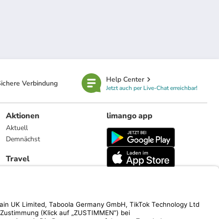
Help Center
ichere Verbindung
Jetzt auch per Live-Chat erreichbar!
Aktionen
limango app
Aktuell
Demnächst
Travel
Reiseangebote