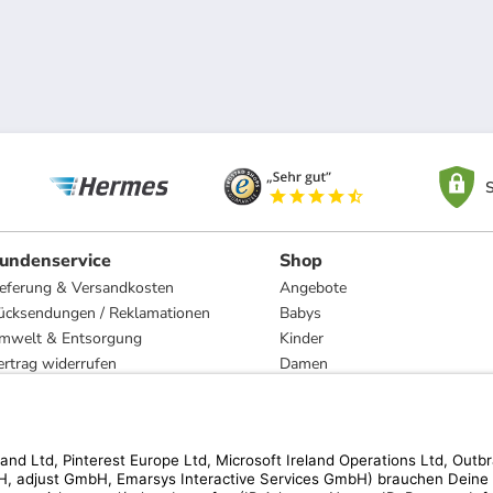
S
undenservice
Shop
ieferung & Versandkosten
Angebote
ücksendungen / Reklamationen
Babys
mwelt & Entsorgung
Kinder
ertrag widerrufen
Damen
esetzliche Gewährleistung und Reparatur
Herren
Wohnen
Trachten
Marken