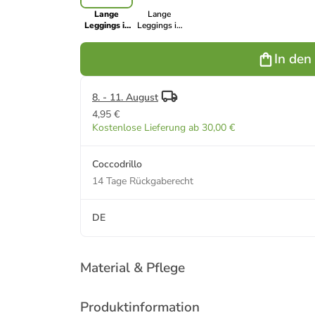
Lange
Lange
Leggings in
Leggings in
dunkelblau
gedämpftes
Rosa
In den
8. - 11. August
4,95 €
Kostenlose Lieferung ab 30,00 €
Coccodrillo
14 Tage Rückgaberecht
DE
Material & Pflege
Produktinformation