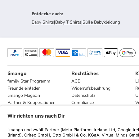
Entdecke auch
:
Baby Shirts
|
Baby T Shirts
|
Süße Babykleidung
limango
Rechtliches
K
family Star Programm
AGB
L
Freunde einladen
Widerrufsbelehrung
R
limango Magazin
Datenschutz
U
Partner & Kooperationen
Compliance
V
Jobs
Impressum
G
Presse
Privatsphäre-Einstellungen
Mediadaten
Geschenkgutscheinbedingungen