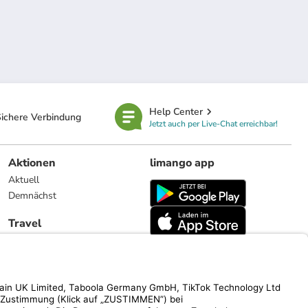
Help Center
ichere Verbindung
Jetzt auch per Live-Chat erreichbar!
Aktionen
limango app
Aktuell
Demnächst
Travel
Reiseangebote