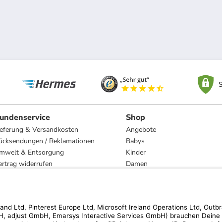
S
undenservice
Shop
ieferung & Versandkosten
Angebote
ücksendungen / Reklamationen
Babys
mwelt & Entsorgung
Kinder
ertrag widerrufen
Damen
esetzliche Gewährleistung und Reparatur
Herren
Wohnen
Trachten
Marken