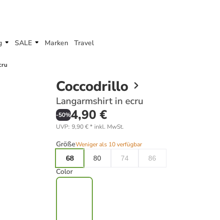
g
SALE
Marken
Travel
cru
Coccodrillo
Langarmshirt in ecru
4,90 €
-
50
%
UVP
:
9,90 €
*
inkl. MwSt.
Größe
Weniger als 10 verfügbar
68
80
74
86
Color