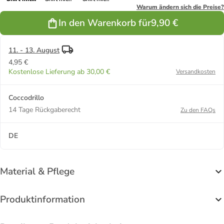
kurzen
kurzen
kurzen
Warum ändern sich die Preise?
Ärmeln in
Ärmeln in
Ärmeln in
In den Warenkorb für
9,90 €
gedämpftes
ecru
zartgrün
Rosa
11. - 13. August
4,95 €
Kostenlose Lieferung ab 30,00 €
Versandkosten
Coccodrillo
14 Tage Rückgaberecht
Zu den FAQs
DE
Material & Pflege
Produktinformation