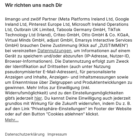
limango
Rechtliches
Kundenservice
Shop
Aktionen
Travel