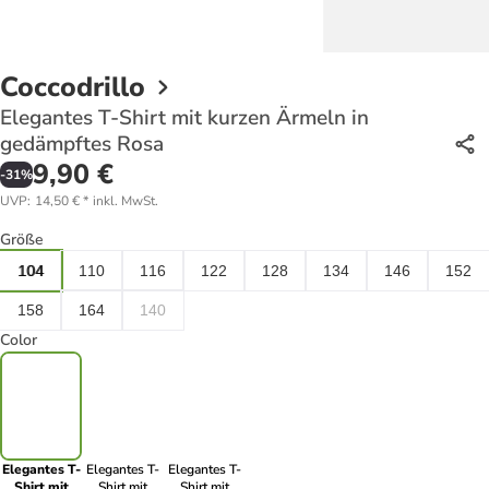
Coccodrillo
Elegantes T-Shirt mit kurzen Ärmeln in
gedämpftes Rosa
9,90 €
-
31
%
UVP
:
14,50 €
*
inkl. MwSt.
Größe
104
110
116
122
128
134
146
152
158
164
140
Color
Elegantes T-
Elegantes T-
Elegantes T-
Shirt mit
Shirt mit
Shirt mit