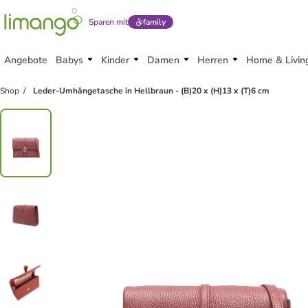
Sparen mit
family
Angebote
Babys
Kinder
Damen
Herren
Home & Livin
Shop
Leder-Umhängetasche in Hellbraun - (B)20 x (H)13 x (T)6 cm