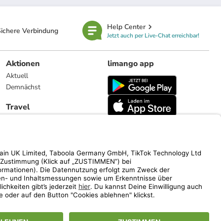
Help Center
ichere Verbindung
Jetzt auch per Live-Chat erreichbar!
Aktionen
limango app
Aktuell
Demnächst
Travel
Reiseangebote
limango.nl
limango.pl
ich auf den Streichpreis.
www.limango.de/einladen