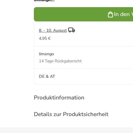
Umhängetasche
in Hellbraun
- (B)20 x
In den
(H)13 x (T)6
cm
8. - 10. August
4,95 €
limango
14 Tage Rückgaberecht
DE & AT
Produktinformation
Details zur Produktsicherheit