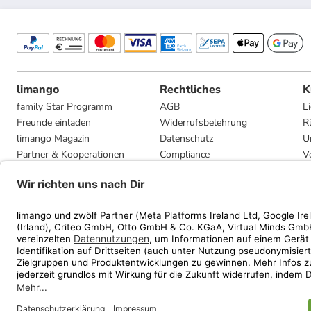
limango
Rechtliches
K
family Star Programm
AGB
L
Freunde einladen
Widerrufsbelehrung
R
limango Magazin
Datenschutz
U
Partner & Kooperationen
Compliance
V
Jobs
Impressum
G
Presse
Privatsphäre-Einstellungen
Mediadaten
Geschenkgutscheinbedingungen
* Streichpreise entsprec
ᵃ Die jeweils aktuellen