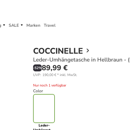
g
SALE
Marken
Travel
COCCINELLE
Leder-Umhängetasche in Hellbraun - (
89,99 €
-
52
%
UVP
:
190,00 €
*
inkl. MwSt.
Nur noch 1 verfügbar
Color
Leder-