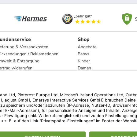
S
undenservice
Shop
ieferung & Versandkosten
Angebote
ücksendungen / Reklamationen
Babys
mwelt & Entsorgung
Kinder
ertrag widerrufen
Damen
esetzliche Gewährleistung und Reparatur
Herren
Wohnen
Trachten
Marken
hen der unverbindlichen Preisempfehlung des Herstellers. Prozentangaben beziehen s
 Teilnahmebedingungen unserer Freunde-werben-Freunde-Aktionen findest Du unter