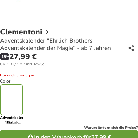
Clementoni
Adventskalender "Ehrlich Brothers
Adventskalender der Magie" - ab 7 Jahren
27,99 €
-
15
%
UVP
:
32,99 €
*
inkl. MwSt.
Nur noch 3 verfügbar
Color
Adventskalender
"Ehrlich
Brothers
Warum ändern sich die Preise?
Adventskalender
In den Warenkorb für
27,99 €
der Magie" -