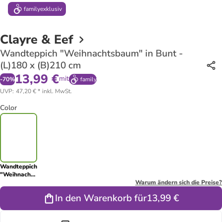
family
exklusiv
Clayre & Eef
Wandteppich "Weihnachtsbaum" in Bunt -
(L)180 x (B)210 cm
13,99 €
mit
-
70
%
family
UVP
:
47,20 €
*
inkl. MwSt.
Color
Wandteppich
"Weihnachtsbaum"
in Bunt -
Warum ändern sich die Preise?
(L)180 x
In den Warenkorb für
13,99 €
(B)210 cm