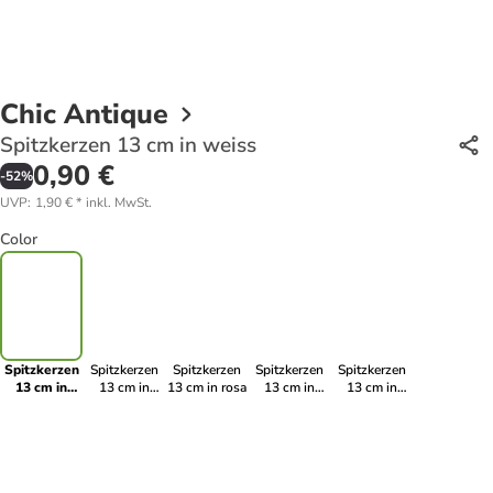
Chic Antique
Spitzkerzen 13 cm in weiss
0,90 €
-
52
%
UVP
:
1,90 €
*
inkl. MwSt.
Color
Spitzkerzen
Spitzkerzen
Spitzkerzen
Spitzkerzen
Spitzkerzen
13 cm in
13 cm in
13 cm in rosa
13 cm in
13 cm in
weiss
perlmutt
dunkelrot
leinen