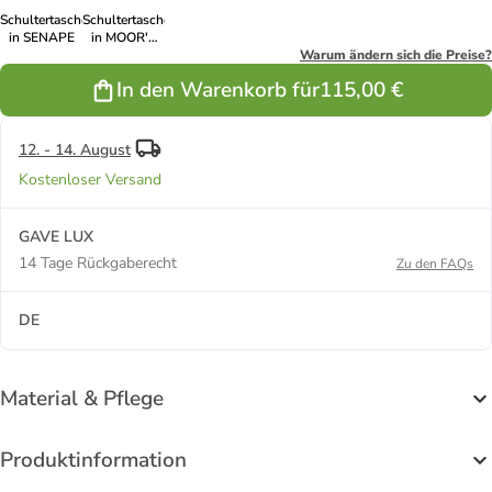
Schultertasche
Schultertasche
in SENAPE
in MOOR'S
HEAD
Warum ändern sich die Preise?
In den Warenkorb für
115,00 €
12. - 14. August
Kostenloser Versand
GAVE LUX
14 Tage Rückgaberecht
Zu den FAQs
DE
Material & Pflege
Produktinformation