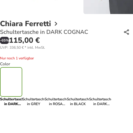
Chiara Ferretti
Schultertasche in DARK COGNAC
115,00 €
-
65
%
UVP
:
336,50 €
*
inkl. MwSt.
Nur noch 1 verfügbar
Color
Schultertasche
Schultertasche
Schultertasche
Schultertasche
Schultertasche
in DARK
in GREY
in ROSA
in BLACK
in DARK
COGNAC
ANTICO
BLUE