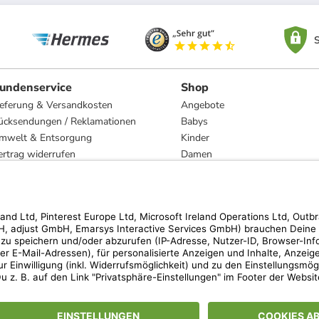
S
undenservice
Shop
ieferung & Versandkosten
Angebote
ücksendungen / Reklamationen
Babys
mwelt & Entsorgung
Kinder
ertrag widerrufen
Damen
esetzliche Gewährleistung und Reparatur
Herren
Wohnen
Trachten
Marken
hen der unverbindlichen Preisempfehlung des Herstellers. Prozentangaben beziehen s
 Teilnahmebedingungen unserer Freunde-werben-Freunde-Aktionen findest Du unter