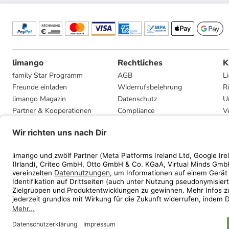
limango
Rechtliches
K
family Star Programm
AGB
L
Freunde einladen
Widerrufsbelehrung
R
limango Magazin
Datenschutz
U
Partner & Kooperationen
Compliance
V
Jobs
Impressum
G
Presse
Privatsphäre-Einstellungen
Mediadaten
Geschenkgutscheinbedingungen
* Streichpreise entsprec
ᵃ Die jeweils aktuellen