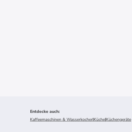
Entdecke auch
:
Kaffeemaschinen & Wasserkocher
|
Küche
|
Küchengeräte