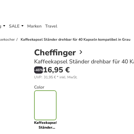
g
SALE
Marken
Travel
serkocher
Kaffeekapsel Ständer drehbar für 40 Kapseln kompatibel in Grau
Cheffinger
Kaffeekapsel Ständer drehbar für 40 K
16,95 €
-
46
%
UVP
:
31,95 €
*
inkl. MwSt.
Color
Kaffeekapsel
Ständer
drehbar für