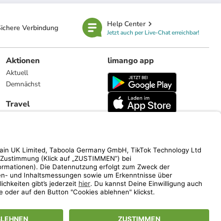
Help Center
ichere Verbindung
Jetzt auch per Live-Chat erreichbar!
Aktionen
limango app
Aktuell
Demnächst
Travel
Reiseangebote
limango.nl
limango.pl
ich auf den Streichpreis.
www.limango.de/einladen