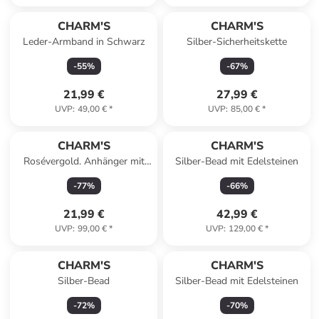
CHARM'S
CHARM'S
Leder-Armband in Schwarz
Silber-Sicherheitskette
-
55
%
-
67
%
21,99 €
27,99 €
UVP
:
49,00 €
*
UVP
:
85,00 €
*
CHARM'S
CHARM'S
Rosévergold. Anhänger mit
Silber-Bead mit Edelsteinen
Edelsteinen
-
77
%
-
66
%
21,99 €
42,99 €
UVP
:
99,00 €
*
UVP
:
129,00 €
*
CHARM'S
CHARM'S
Silber-Bead
Silber-Bead mit Edelsteinen
-
72
%
-
70
%