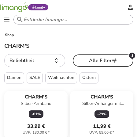
family
Shop
CHARM'S
1
Beliebtheit
Alle Filter
Damen
SALE
Weihnachten
Ostern
CHARM'S
CHARM'S
Silber-Armband
Silber-Anhänger mit
Edelsteinen
-
81
%
-
79
%
33,99 €
11,99 €
UVP
:
180,00 €
*
UVP
:
59,00 €
*