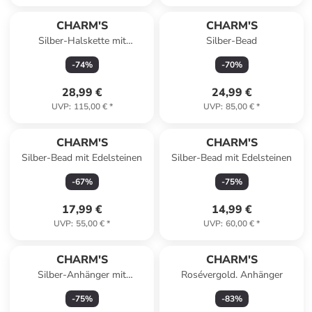
CHARM'S
CHARM'S
Silber-Halskette mit
Silber-Bead
Schmuckelementen - (L)47 cm
-
74
%
-
70
%
28,99 €
24,99 €
UVP
:
115,00 €
*
UVP
:
85,00 €
*
CHARM'S
CHARM'S
Silber-Bead mit Edelsteinen
Silber-Bead mit Edelsteinen
-
67
%
-
75
%
17,99 €
14,99 €
UVP
:
55,00 €
*
UVP
:
60,00 €
*
CHARM'S
CHARM'S
Silber-Anhänger mit
Rosévergold. Anhänger
Edelsteinen
-
75
%
-
83
%