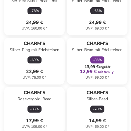
3er-Set: Silber-Beads mit
Silber-Bead mit Edelsteinen
Muranoglas und Edelsteinen
-
78
%
-
63
%
34,99 €
24,99 €
UVP
:
160,00 €
*
UVP
:
69,00 €
*
family
rabatt
CHARM'S
CHARM'S
Silber-Ring mit Edelsteinen
Silber-Bead mit Edelsteinen
-
69
%
-
86
%
13,99 €
regulär
22,99 €
12,99 €
mit family
UVP
:
75,00 €
*
UVP
:
99,00 €
*
CHARM'S
CHARM'S
Rosévergold. Bead
Silber-Bead
-
83
%
-
78
%
17,99 €
14,99 €
UVP
:
109,00 €
*
UVP
:
69,00 €
*