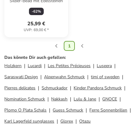
Silber-Bead mit Edelsteinen
-
62
%
25,99 €
UVP
:
69,00 €
*
1
Das könnte Dir auch gefallen
:
Holzkern
Lucardi
Les Petites Précieuses
Luseera
Saraswati Design
Alpenwahn Schmuck
timi of sweden
Pierres delicates
Schmuckador
Kinder Pandora Schmuck
Nomination Schmuck
Nakkash
Lulu & Jane
GNOCE
Plomo O Plata Schals
Guess Schmuck
Ferre Sonnenbrillen
Karl Lagerfeld sunglasses
Glorex
Otazu