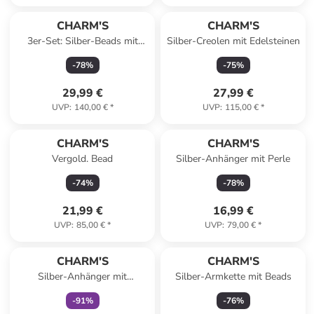
CHARM'S
CHARM'S
3er-Set: Silber-Beads mit
Silber-Creolen mit Edelsteinen
Muranoglas
-
78
%
-
75
%
29,99 €
27,99 €
UVP
:
140,00 €
*
UVP
:
115,00 €
*
CHARM'S
CHARM'S
Vergold. Bead
Silber-Anhänger mit Perle
-
74
%
-
78
%
21,99 €
16,99 €
UVP
:
85,00 €
*
UVP
:
79,00 €
*
family
exklusiv
CHARM'S
CHARM'S
Silber-Anhänger mit
Silber-Armkette mit Beads
Edelsteinen
-
91
%
-
76
%