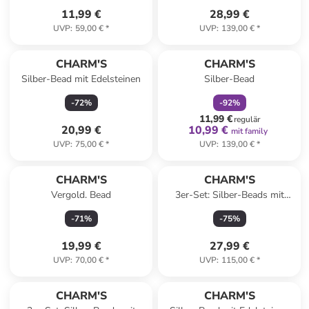
11,99 €
28,99 €
UVP
:
59,00 €
*
UVP
:
139,00 €
*
family
rabatt
CHARM'S
CHARM'S
Silber-Bead mit Edelsteinen
Silber-Bead
-
72
%
-
92
%
11,99 €
regulär
20,99 €
10,99 €
mit family
UVP
:
75,00 €
*
UVP
:
139,00 €
*
CHARM'S
CHARM'S
Vergold. Bead
3er-Set: Silber-Beads mit
Muranoglas und Edelsteinen
-
71
%
-
75
%
19,99 €
27,99 €
UVP
:
70,00 €
*
UVP
:
115,00 €
*
CHARM'S
CHARM'S