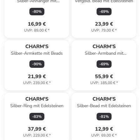
Silber-Anhänger mit
Vergold. Bead mit Edelsteinen
Edelsteinen und Perle
-
80
%
-
69
%
16,99 €
23,99 €
UVP
:
89,00 €
*
UVP
:
79,00 €
*
CHARM'S
CHARM'S
Silber-Armkette mit Beads
Silber-Armband mit
Schmuckelement
-
90
%
-
69
%
21,99 €
55,99 €
UVP
:
239,00 €
*
UVP
:
185,00 €
*
CHARM'S
CHARM'S
Silber-Ring mit Edelsteinen
Silber-Bead mit Edelsteinen
-
83
%
-
81
%
37,99 €
12,99 €
UVP
:
229,00 €
*
UVP
:
69,00 €
*