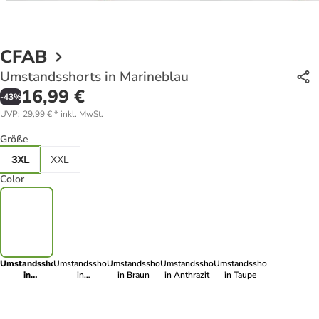
CFAB
Umstandsshorts in Marineblau
16,99 €
-
43
%
UVP
:
29,99 €
*
inkl. MwSt.
Größe
3XL
XXL
Color
Umstandsshorts
Umstandsshorts
Umstandsshorts
Umstandsshorts
Umstandsshorts
in
in
in Braun
in Anthrazit
in Taupe
Marineblau
Dunkelanthrazit