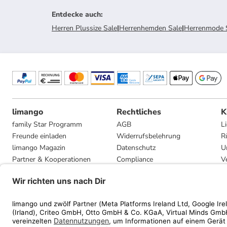
Entdecke auch
:
Herren Plussize Sale
|
Herrenhemden Sale
|
Herrenmode 
limango
Rechtliches
K
family Star Programm
AGB
L
Freunde einladen
Widerrufsbelehrung
R
limango Magazin
Datenschutz
U
Partner & Kooperationen
Compliance
V
Jobs
Impressum
G
Presse
Privatsphäre-Einstellungen
Mediadaten
Geschenkgutscheinbedingungen