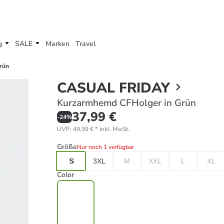
g
SALE
Marken
Travel
rün
CASUAL FRIDAY
Kurzarmhemd CFHolger in Grün
37,99 €
-
24
%
UVP
:
49,99 €
*
inkl. MwSt.
Größe
Nur noch 1 verfügbar
S
3XL
M
XXL
L
XL
Color