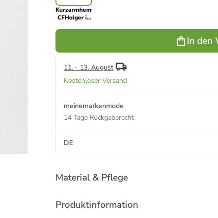
Kurzarmhemd
CFHolger in
Grün
In den
11. - 13. August
Kostenloser Versand
meinemarkenmode
14 Tage Rückgaberecht
DE
Material & Pflege
Produktinformation