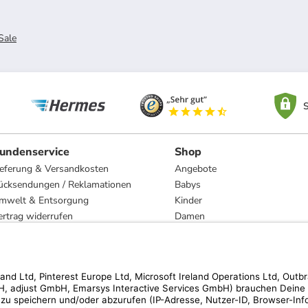
Sale
S
undenservice
Shop
ieferung & Versandkosten
Angebote
ücksendungen / Reklamationen
Babys
mwelt & Entsorgung
Kinder
ertrag widerrufen
Damen
esetzliche Gewährleistung und Reparatur
Herren
Wohnen
Trachten
Marken