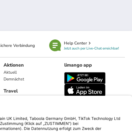
Help Center
ichere Verbindung
Jetzt auch per Live-Chat erreichbar!
Aktionen
limango app
Aktuell
Demnächst
Travel
Reiseangebote