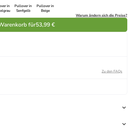
over in
Pullover in
Pullover in
elgrau
Senfgelb
Beige
Warum ändern sich die Preise?
 Warenkorb für
53,99 €
Zu den FAQs