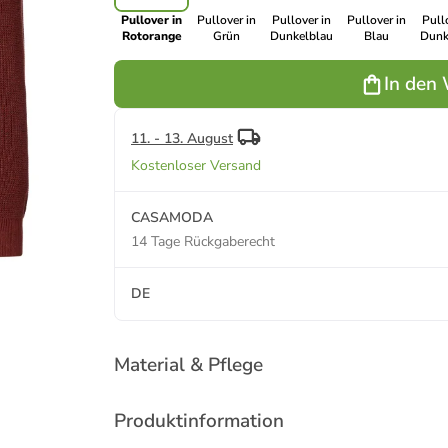
Pullover in
Pullover in
Pullover in
Pullover in
Pull
Rotorange
Grün
Dunkelblau
Blau
Dunk
In den
11. - 13. August
Kostenloser Versand
CASAMODA
14 Tage Rückgaberecht
DE
Material & Pflege
Produktinformation