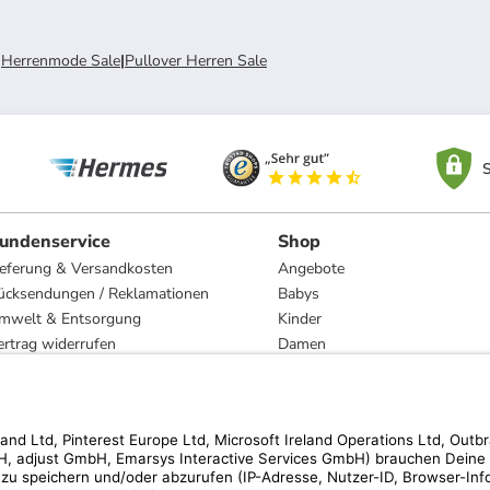
|
Herrenmode Sale
|
Pullover Herren Sale
S
undenservice
Shop
ieferung & Versandkosten
Angebote
ücksendungen / Reklamationen
Babys
mwelt & Entsorgung
Kinder
ertrag widerrufen
Damen
esetzliche Gewährleistung und Reparatur
Herren
Wohnen
Trachten
Marken