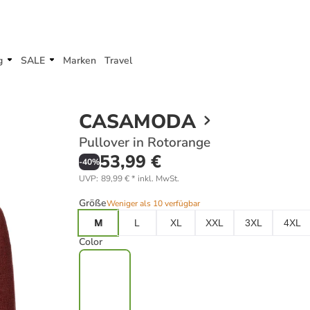
g
SALE
Marken
Travel
CASAMODA
Pullover in Rotorange
53,99 €
-
40
%
UVP
:
89,99 €
*
inkl. MwSt.
Größe
Weniger als 10 verfügbar
M
L
XL
XXL
3XL
4XL
Color