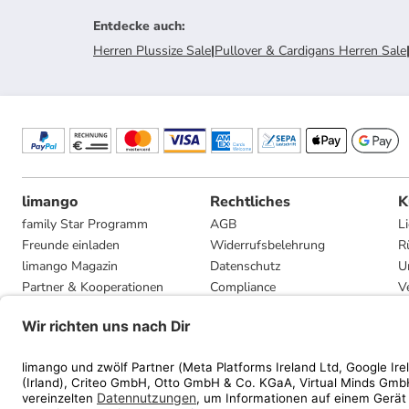
Entdecke auch
:
Herren Plussize Sale
|
Pullover & Cardigans Herren Sale
limango
Rechtliches
K
family Star Programm
AGB
L
Freunde einladen
Widerrufsbelehrung
R
limango Magazin
Datenschutz
U
Partner & Kooperationen
Compliance
V
Jobs
Impressum
G
Presse
Privatsphäre-Einstellungen
Mediadaten
Geschenkgutscheinbedingungen