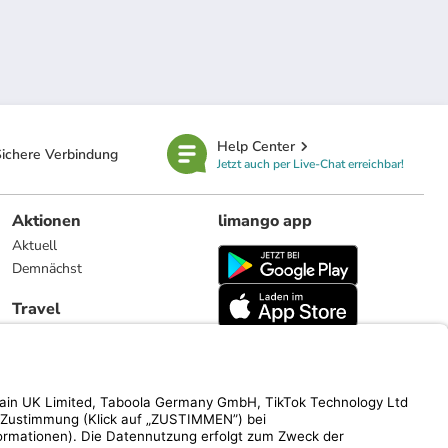
Help Center
ichere Verbindung
Jetzt auch per Live-Chat erreichbar!
Aktionen
limango app
Aktuell
Demnächst
Travel
Reiseangebote