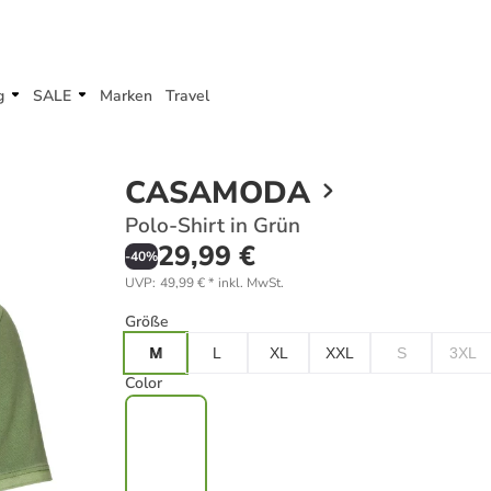
g
SALE
Marken
Travel
CASAMODA
Polo-Shirt in Grün
29,99 €
-
40
%
UVP
:
49,99 €
*
inkl. MwSt.
Größe
M
L
XL
XXL
S
3XL
Color