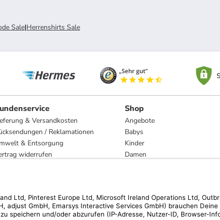
de Sale
|
Herrenshirts Sale
S
undenservice
Shop
ieferung & Versandkosten
Angebote
ücksendungen / Reklamationen
Babys
mwelt & Entsorgung
Kinder
ertrag widerrufen
Damen
esetzliche Gewährleistung und Reparatur
Herren
Wohnen
Trachten
Marken