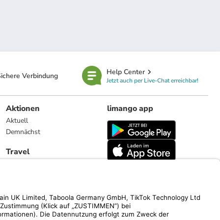
Help Center
ichere Verbindung
Jetzt auch per Live-Chat erreichbar!
Aktionen
limango app
Aktuell
Demnächst
Travel
Reiseangebote