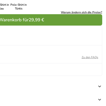
Shirt in
Polo-Shirt in
lau
Türkis
Warum ändern sich die Preise?
 Warenkorb für
29,99 €
Zu den FAQs