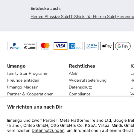
Entdecke auch
:
Herren Plussize Sale
|
T-Shirts für Herren Sale
|
Herrenmo
limango
Rechtliches
K
family Star Programm
AGB
L
Freunde einladen
Widerrufsbelehrung
R
limango Magazin
Datenschutz
U
Partner & Kooperationen
Compliance
V
Jobs
Impressum
G
Presse
Privatsphäre-Einstellungen
Mediadaten
Geschenkgutscheinbedingungen