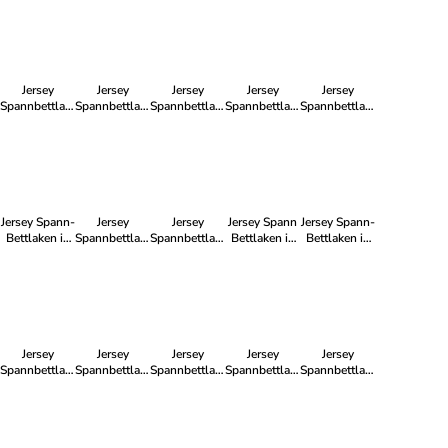
Jersey
Jersey
Jersey
Jersey
Jersey
Spannbettlaken
Spannbettlaken
Spannbettlaken
Spannbettlaken
Spannbettlaken
in Navy Blau
in Flieder
in Rauch-
in Lila
in Nougat
Blau
Jersey Spann-
Jersey
Jersey
Jersey Spann
Jersey Spann-
Bettlaken in
Spannbettlaken
Spannbettlaken
Bettlaken in
Bettlaken in
Aubergine
in Royal-Blau
in Grau
Bordeaux
Aqua
Jersey
Jersey
Jersey
Jersey
Jersey
Spannbettlaken
Spannbettlaken
Spannbettlaken
Spannbettlaken
Spannbettlaken
in Silber
in Orange
in Türkis
in Rosa
in Gelb