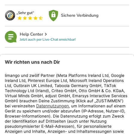
Sichere Verbindung
Help Center
Jetzt auch per Live-Chat erreichbar!
limango
Rechtliches
Kundenservice
Shop
Aktionen
Travel