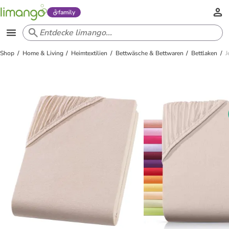
family
Shop
Home & Living
Heimtextilien
Bettwäsche & Bettwaren
Bettlaken
J