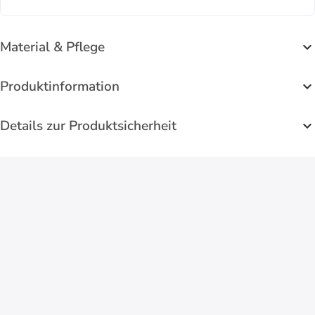
Material & Pflege
Produktinformation
Details zur Produktsicherheit