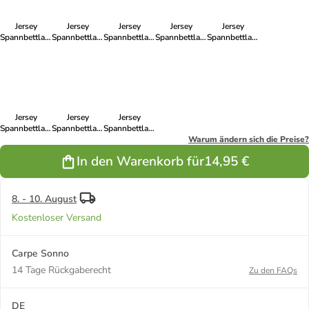
Jersey
Jersey
Jersey
Jersey
Jersey
Spannbettlaken
Spannbettlaken
Spannbettlaken
Spannbettlaken
Spannbettlaken
in Anthrazit
in Pink
in Petrol
in Hellblau
in Schwarz
Jersey
Jersey
Jersey
Spannbettlaken
Spannbettlaken
Spannbettlaken
in Weiß
in Rot
in Eukalyptus
Warum ändern sich die Preise?
In den Warenkorb für
14,95 €
8. - 10. August
Kostenloser Versand
Carpe Sonno
14 Tage Rückgaberecht
Zu den FAQs
DE