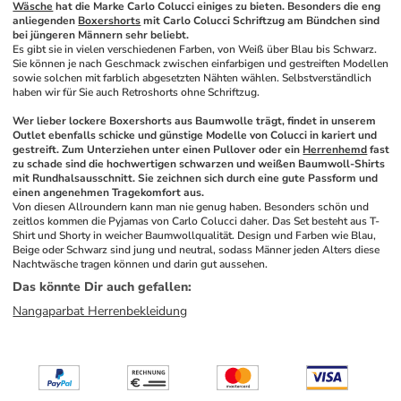
Wäsche
 hat die Marke Carlo Colucci einiges zu bieten. Besonders die eng 
anliegenden 
Boxershorts
 mit Carlo Colucci Schriftzug am Bündchen sind 
bei jüngeren Männern sehr beliebt.
Es gibt sie in vielen verschiedenen Farben, von Weiß über Blau bis Schwarz. 
Sie können je nach Geschmack zwischen einfarbigen und gestreiften Modellen 
sowie solchen mit farblich abgesetzten Nähten wählen. Selbstverständlich 
haben wir für Sie auch Retroshorts ohne Schriftzug. 
Wer lieber lockere Boxershorts aus Baumwolle trägt, findet in unserem 
Outlet ebenfalls schicke und günstige Modelle von Colucci in kariert und 
gestreift. Zum Unterziehen unter einen Pullover oder ein 
Herrenhemd
 fast 
zu schade sind die hochwertigen schwarzen und weißen Baumwoll-Shirts 
mit Rundhalsausschnitt. Sie zeichnen sich durch eine gute Passform und 
einen angenehmen Tragekomfort aus.
Von diesen Allroundern kann man nie genug haben. Besonders schön und 
zeitlos kommen die Pyjamas von Carlo Colucci daher. Das Set besteht aus T-
Shirt und Shorty in weicher Baumwollqualität. Design und Farben wie Blau, 
Beige oder Schwarz sind jung und neutral, sodass Männer jeden Alters diese 
Nachtwäsche tragen können und darin gut aussehen. 
Das könnte Dir auch gefallen
:
Nangaparbat Herrenbekleidung