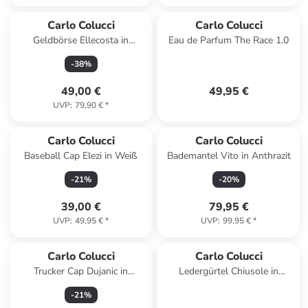
Carlo Colucci
Carlo Colucci
Geldbörse Ellecosta in
Eau de Parfum The Race 1.0
Schwarz
-
38
%
49,00 €
49,95 €
UVP
:
79,90 €
*
Carlo Colucci
Carlo Colucci
Baseball Cap Elezi in Weiß
Bademantel Vito in Anthrazit
-
21
%
-
20
%
39,00 €
79,95 €
UVP
:
49,95 €
*
UVP
:
99,95 €
*
Carlo Colucci
Carlo Colucci
Trucker Cap Dujanic in
Ledergürtel Chiusole in
Schwarz
Dunkelbraun
-
21
%