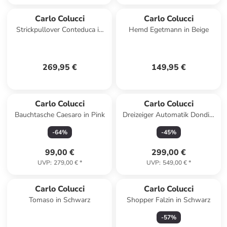
Carlo Colucci
Carlo Colucci
Strickpullover Conteduca in
Hemd Egetmann in Beige
Weiß
269,95 €
149,95 €
Carlo Colucci
Carlo Colucci
Bauchtasche Caesaro in Pink
Dreizeiger Automatik Dondini
in Orange
-
64
%
-
45
%
99,00 €
299,00 €
UVP
:
279,00 €
*
UVP
:
549,00 €
*
Carlo Colucci
Carlo Colucci
Tomaso in Schwarz
Shopper Falzin in Schwarz
-
57
%