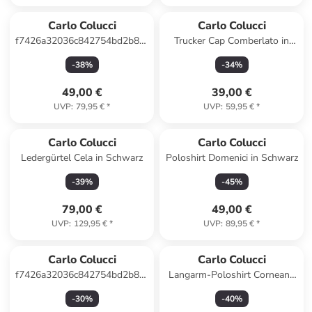
Carlo Colucci
Carlo Colucci
f7426a32036c842754bd2b85e569e40e
Trucker Cap Comberlato in
di Noia in Weiß
Weiß / Blau
-
38
%
-
34
%
49,00 €
39,00 €
UVP
:
79,95 €
*
UVP
:
59,95 €
*
Carlo Colucci
Carlo Colucci
Ledergürtel Cela in Schwarz
Poloshirt Domenici in Schwarz
-
39
%
-
45
%
79,00 €
49,00 €
UVP
:
129,95 €
*
UVP
:
89,95 €
*
Carlo Colucci
Carlo Colucci
f7426a32036c842754bd2b85e569e40e
Langarm-Poloshirt Corneanu
Enea in Weiß
in Navy
-
30
%
-
40
%