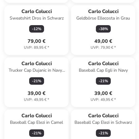
Carlo Colucci
Carlo Colucci
Sweatshirt Dros in Schwarz
Geldbörse Ellecosta in Grau
-
12
%
-
38
%
79,00 €
49,00 €
UVP
:
89,95 €
*
UVP
:
79,90 €
*
Carlo Colucci
Carlo Colucci
Trucker Cap Dujanic in Navy /
Baseball Cap Egli in Navy
Weiß
-
21
%
-
21
%
39,00 €
39,00 €
UVP
:
49,95 €
*
UVP
:
49,95 €
*
Carlo Colucci
Carlo Colucci
Baseball Cap Elezi in Camel
Baseball Cap Elezi in Schwarz
-
21
%
-
21
%