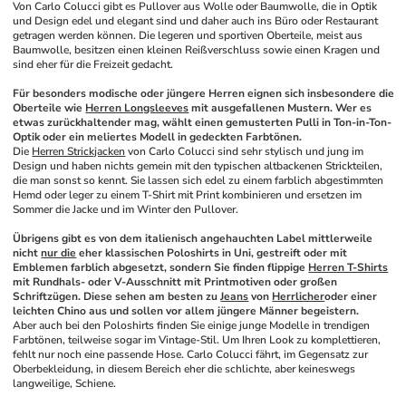
Von Carlo Colucci gibt es Pullover aus Wolle oder Baumwolle, die in Optik 
und Design edel und elegant sind und daher auch ins Büro oder Restaurant 
getragen werden können. Die legeren und sportiven Oberteile, meist aus 
Baumwolle, besitzen einen kleinen Reißverschluss sowie einen Kragen und 
sind eher für die Freizeit gedacht.
Für besonders modische oder jüngere Herren eignen sich insbesondere die 
Oberteile wie 
Herren Longsleeves
 mit ausgefallenen Mustern. Wer es 
etwas zurückhaltender mag, wählt einen gemusterten Pulli in Ton-in-Ton-
Optik oder ein meliertes Modell in gedeckten Farbtönen.
Die 
Herren Strickjacken
 von Carlo Colucci sind sehr stylisch und jung im 
Design und haben nichts gemein mit den typischen altbackenen Strickteilen, 
die man sonst so kennt. Sie lassen sich edel zu einem farblich abgestimmten 
Hemd oder leger zu einem T-Shirt mit Print kombinieren und ersetzen im 
Sommer die Jacke und im Winter den Pullover. 
Übrigens gibt es von dem italienisch angehauchten Label mittlerweile 
nicht 
nur die
 eher klassischen Poloshirts in Uni, gestreift oder mit 
Emblemen farblich abgesetzt, sondern Sie finden flippige 
Herren T-Shirts
mit Rundhals- oder V-Ausschnitt mit Printmotiven oder großen 
Schriftzügen. Diese sehen am besten zu 
Jeans
 von 
Herrlicher
oder einer 
leichten Chino aus und sollen vor allem jüngere Männer begeistern.
Aber auch bei den Poloshirts finden Sie einige junge Modelle in trendigen 
Farbtönen, teilweise sogar im Vintage-Stil. Um Ihren Look zu komplettieren, 
fehlt nur noch eine passende Hose. Carlo Colucci fährt, im Gegensatz zur 
Oberbekleidung, in diesem Bereich eher die schlichte, aber keineswegs 
langweilige, Schiene. 