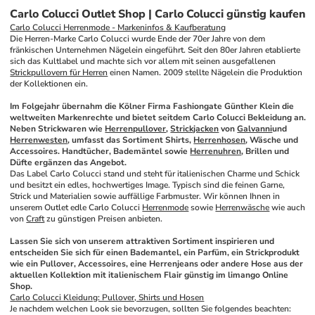
Carlo Colucci Outlet Shop | Carlo Colucci günstig kaufen
Carlo Colucci Herrenmode - Markeninfos & Kaufberatung
Die Herren-Marke Carlo Colucci wurde Ende der 70er Jahre von dem 
fränkischen Unternehmen Nägelein eingeführt. Seit den 80er Jahren etablierte 
sich das Kultlabel und machte sich vor allem mit seinen ausgefallenen 
Strickpullovern für Herren
 einen Namen. 2009 stellte Nägelein die Produktion 
der Kollektionen ein. 
Im Folgejahr übernahm die Kölner Firma Fashiongate Günther Klein die 
weltweiten Markenrechte und bietet seitdem Carlo Colucci Bekleidung an. 
Neben Strickwaren wie 
Herrenpullover
, 
Strickjacken
 von 
Galvanni
und 
Herrenwesten
, umfasst das Sortiment Shirts, 
Herrenhosen
, Wäsche und 
Accessoires. Handtücher, Bademäntel sowie 
Herrenuhren
, Brillen und 
Düfte ergänzen das Angebot.
Das Label Carlo Colucci stand und steht für italienischen Charme und Schick 
und besitzt ein edles, hochwertiges Image. Typisch sind die feinen Garne, 
Strick und Materialien sowie auffällige Farbmuster. Wir können Ihnen in 
unserem Outlet edle Carlo Colucci 
Herrenmode
 sowie 
Herrenwäsche
 wie auch 
von 
Craft
 zu günstigen Preisen anbieten.
Lassen Sie sich von unserem attraktiven Sortiment inspirieren und 
entscheiden Sie sich für einen Bademantel, ein Parfüm, ein Strickprodukt 
wie ein Pullover, Accessoires, eine Herrenjeans oder andere Hose aus der 
aktuellen Kollektion mit italienischem Flair günstig im limango Online 
Shop.
Carlo Colucci Kleidung: Pullover, Shirts und Hosen
Je nachdem welchen Look sie bevorzugen, sollten Sie folgendes beachten: 