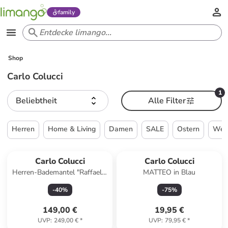
family
Shop
Carlo Colucci
1
Beliebtheit
Alle Filter
Herren
Home & Living
Damen
SALE
Ostern
Wei
Carlo Colucci
Carlo Colucci
Herren-Bademantel "Raffaele"
MATTEO in Blau
in Schwarz
-
40
%
-
75
%
149,00 €
19,95 €
UVP
:
249,00 €
*
UVP
:
79,95 €
*