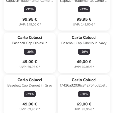
Kapuzen-Bademantel Como in
Kapuzen-Bademantel Como in
Schwarz
Anthrazit
-
32
%
-
32
%
99,95 €
99,95 €
UVP
:
149,00 €
*
UVP
:
149,00 €
*
Carlo Colucci
Carlo Colucci
Baseball Cap Dibiasi in
Baseball Cap Dibello in Navy
Schwarz
-
29
%
-
29
%
49,00 €
49,00 €
UVP
:
69,95 €
*
UVP
:
69,95 €
*
Carlo Colucci
Carlo Colucci
Baseball Cap Dengel in Grau
f7426a32036c842754bd2b85e56
Ercolessi in Schwarz
-
29
%
-
30
%
49,00 €
69,00 €
UVP
:
69,95 €
*
UVP
:
99,95 €
*