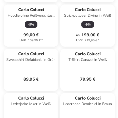
Carlo Colucci
Carlo Colucci
Hoodie ohne Reißverschluss
Strickpullover Divina in Weiß
D'Amante in Navy
-
9
%
-
9
%
99,00 €
199,00 €
ab
:
UVP
:
109,95 €
*
UVP
:
219,95 €
*
Carlo Colucci
Carlo Colucci
Sweatshirt Defabianis in Grün
T-Shirt Canazei in Weiß
89,95 €
79,95 €
Carlo Colucci
Carlo Colucci
Lederjacke Joker in Weiß
Lederhose Demichiel in Braun