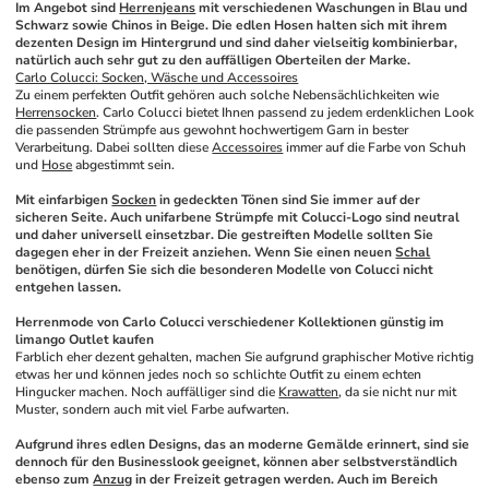
Im Angebot sind 
Herrenjeans
 mit verschiedenen Waschungen in Blau und 
Schwarz sowie Chinos in Beige. Die edlen Hosen halten sich mit ihrem 
dezenten Design im Hintergrund und sind daher vielseitig kombinierbar, 
natürlich auch sehr gut zu den auffälligen Oberteilen der Marke.
Carlo Colucci: Socken, Wäsche und Accessoires
Zu einem perfekten Outfit gehören auch solche Nebensächlichkeiten wie 
Herrensocken
. Carlo Colucci bietet Ihnen passend zu jedem erdenklichen Look 
die passenden Strümpfe aus gewohnt hochwertigem Garn in bester 
Verarbeitung. Dabei sollten diese 
Accessoires
 immer auf die Farbe von Schuh 
und 
Hose
 abgestimmt sein. 
Mit einfarbigen 
Socken
 in gedeckten Tönen sind Sie immer auf der 
sicheren Seite. Auch unifarbene Strümpfe mit Colucci-Logo sind neutral 
und daher universell einsetzbar. Die gestreiften Modelle sollten Sie 
dagegen eher in der Freizeit anziehen. Wenn Sie einen neuen 
Schal
benötigen, dürfen Sie sich die besonderen Modelle von Colucci nicht 
entgehen lassen.
Herrenmode von Carlo Colucci verschiedener Kollektionen günstig im 
limango Outlet kaufen
Farblich eher dezent gehalten, machen Sie aufgrund graphischer Motive richtig 
etwas her und können jedes noch so schlichte Outfit zu einem echten 
Hingucker machen. Noch auffälliger sind die 
Krawatten
, da sie nicht nur mit 
Muster, sondern auch mit viel Farbe aufwarten.
Aufgrund ihres edlen Designs, das an moderne Gemälde erinnert, sind sie 
dennoch für den Businesslook geeignet, können aber selbstverständlich 
ebenso zum 
Anzug
 in der Freizeit getragen werden. Auch im Bereich 