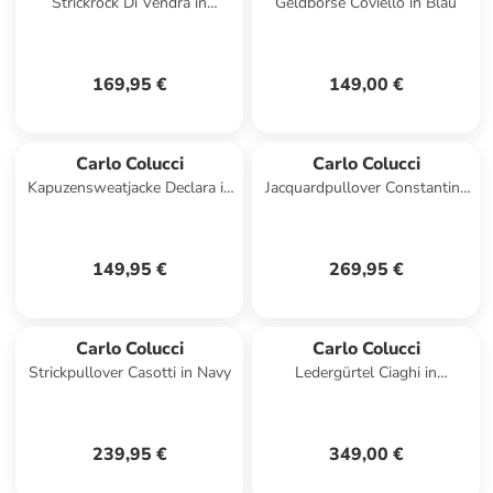
Strickrock Di Vendra in
Geldbörse Coviello in Blau
Schwarz
169,95 €
149,00 €
Carlo Colucci
Carlo Colucci
Kapuzensweatjacke Declara in
Jacquardpullover Constantina
Weiß
in Weiß
149,95 €
269,95 €
Carlo Colucci
Carlo Colucci
Strickpullover Casotti in Navy
Ledergürtel Ciaghi in
Kupferbraun
239,95 €
349,00 €