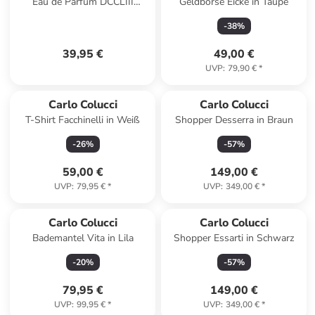
Eau de Parfum DCCLIII
Geldbörse Eicke in Taupe
Donna-30
-
38
%
39,95 €
49,00 €
UVP
:
79,90 €
*
Carlo Colucci
Carlo Colucci
T-Shirt Facchinelli in Weiß
Shopper Desserra in Braun
-
26
%
-
57
%
59,00 €
149,00 €
UVP
:
79,95 €
*
UVP
:
349,00 €
*
Carlo Colucci
Carlo Colucci
Bademantel Vita in Lila
Shopper Essarti in Schwarz
-
20
%
-
57
%
79,95 €
149,00 €
UVP
:
99,95 €
*
UVP
:
349,00 €
*