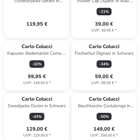
Outdoorjacke Defant in
Trucker Cap Dujanic in Blau /
Schwarz
Weiß
-
21
%
119,95 €
39,00 €
UVP
:
49,95 €
*
Carlo Colucci
Carlo Colucci
Kapuzen-Bademantel Como in
Fischerhut Dignani in Schwarz
Marine
-
32
%
-
34
%
99,95 €
59,00 €
UVP
:
149,00 €
*
UVP
:
89,95 €
*
Carlo Colucci
Carlo Colucci
Sweatjacke Dusini in Schwarz
Bauchtasche Costalonga in
Braun
-
43
%
-
50
%
129,00 €
149,00 €
UVP
:
229,95 €
*
UVP
:
299,00 €
*