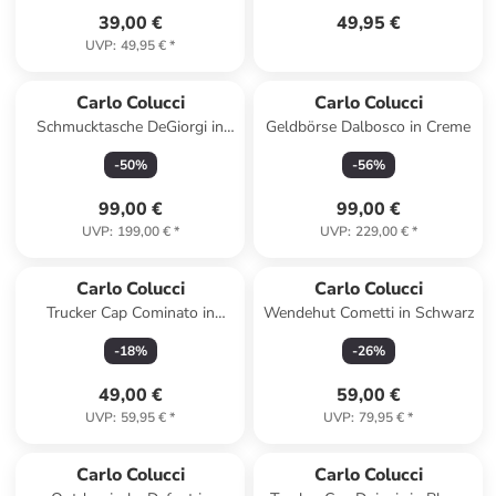
39,00 €
49,95 €
UVP
:
49,95 €
*
Carlo Colucci
Carlo Colucci
Schmucktasche DeGiorgi in
Geldbörse Dalbosco in Creme
Rosa
-
50
%
-
56
%
99,00 €
99,00 €
UVP
:
199,00 €
*
UVP
:
229,00 €
*
Carlo Colucci
Carlo Colucci
Trucker Cap Cominato in
Wendehut Cometti in Schwarz
Royalblau
-
18
%
-
26
%
49,00 €
59,00 €
UVP
:
59,95 €
*
UVP
:
79,95 €
*
Carlo Colucci
Carlo Colucci