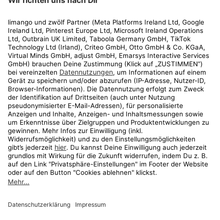
Rechtliches
Kundenservice
Shop
Aktionen
Travel
limango.nl
limango.pl