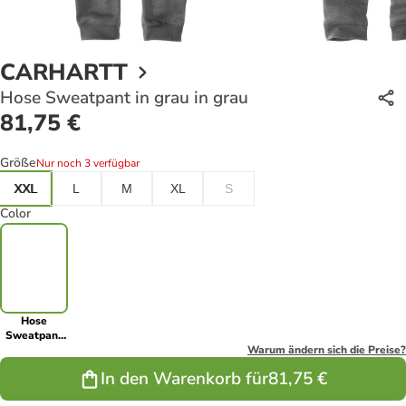
CARHARTT
Hose Sweatpant in grau in grau
81,75 €
Größe
Nur noch 3 verfügbar
XXL
L
M
XL
S
Color
Hose
Sweatpant
in grau in
Warum ändern sich die Preise?
grau
In den Warenkorb für
81,75 €