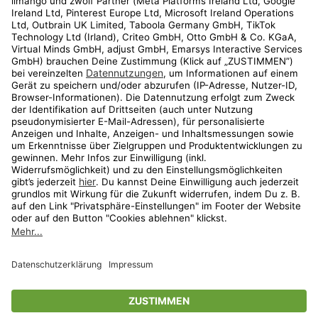
Kundenservice
Shop
Aktionen
Travel
limango.nl
limango.pl
* Streichpreise entsprechen der unverbindlichen Preisempfehlung des