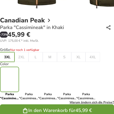
Canadian Peak
Parka "Cassimineak" in Khaki
45,99 €
-
73
%
UVP
:
175,00 €
*
inkl. MwSt.
Größe
Nur noch 1 verfügbar
3XL
2XL
L
M
S
XL
4XL
Color
Parka
Parka
Parka
Parka
Parka
"Cassimineak"
"Cassimineak"
"Cassimineak"
"Cassimineak"
"Cassimineak"
in Khaki
in Khaki
in
in Schwarz
Warum ändern sich die Preise?
in Schwarz
Dunkelblau
In den Warenkorb für
45,99 €