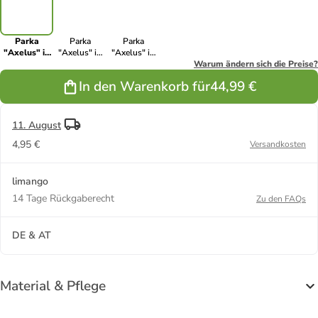
Parka
Parka
Parka
"Axelus" in
"Axelus" in
"Axelus" in
Schwarz
Dunkelblau
Grau
Warum ändern sich die Preise?
In den Warenkorb für
44,99 €
11. August
4,95 €
Versandkosten
limango
14 Tage Rückgaberecht
Zu den FAQs
DE & AT
Material & Pflege