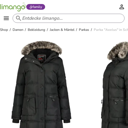
family
Shop
Damen
Bekleidung
Jacken & Mäntel
Parkas
Parka "Axelus" in S