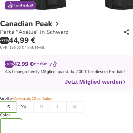
family
rabatt
Canadian Peak
Parka "Axelus" in Schwarz
44,99 €
-
77
%
UVP
:
199,00 €
*
inkl. MwSt.
42,99 €
mit
family
-78%
Als
limango family
Mitglied sparst du 2,00 € bei diesem Produkt!
Jetzt Mitglied werden
Größe
Weniger als 10 verfügbar
S
XXL
M
L
XL
Color