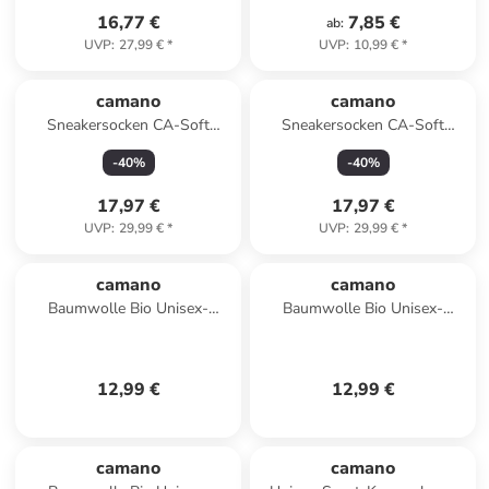
16,77 €
7,85 €
ab
:
UVP
:
27,99 €
*
UVP
:
10,99 €
*
camano
camano
Sneakersocken CA-Soft
Sneakersocken CA-Soft
Organic Cotton Sneaker 12er
Organic Cotton Sneaker 12er
-
40
%
-
40
%
Pack in Mehrfarbig
Pack in Mehrfarbig
17,97 €
17,97 €
UVP
:
29,99 €
*
UVP
:
29,99 €
*
camano
camano
Baumwolle Bio Unisex-
Baumwolle Bio Unisex-
Kurzsocken 3 Paar ca-soft in
Kurzsocken 3 Paar ca-soft in
weiß
dunkelblau/jeans meliert
12,99 €
12,99 €
camano
camano