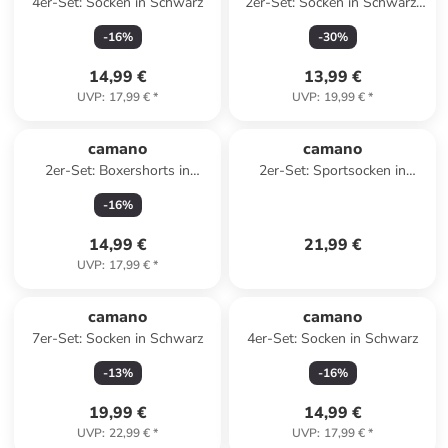
4er-Set: Socken in Schwarz
2er-Set: Socken in Schwarz/
Grau
-
16
%
-
30
%
14,99 €
13,99 €
UVP
:
17,99 €
*
UVP
:
19,99 €
*
camano
camano
2er-Set: Boxershorts in
2er-Set: Sportsocken in
Schwarz/ Grün
Schwarz/ Dunkelblau
-
16
%
14,99 €
21,99 €
UVP
:
17,99 €
*
camano
camano
7er-Set: Socken in Schwarz
4er-Set: Socken in Schwarz
-
13
%
-
16
%
19,99 €
14,99 €
UVP
:
22,99 €
*
UVP
:
17,99 €
*