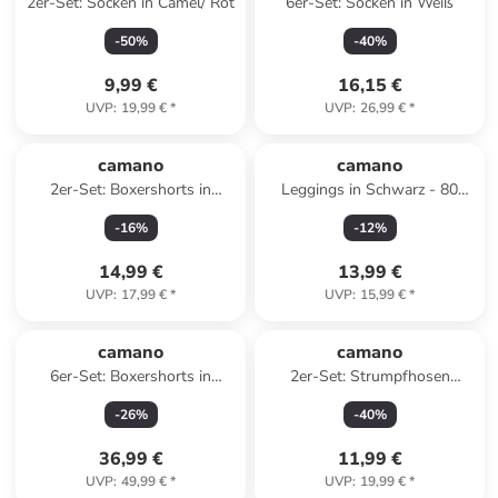
2er-Set: Socken in Camel/ Rot
6er-Set: Socken in Weiß
-
50
%
-
40
%
9,99 €
16,15 €
UVP
:
19,99 €
*
UVP
:
26,99 €
*
camano
camano
2er-Set: Boxershorts in
Leggings in Schwarz - 80
Dunkelblau
DEN
-
16
%
-
12
%
14,99 €
13,99 €
UVP
:
17,99 €
*
UVP
:
15,99 €
*
camano
camano
6er-Set: Boxershorts in
2er-Set: Strumpfhosen
Schwarz/ Grün
"Online Fashion" in Schwarz -
-
26
%
-
40
%
DEN 20
36,99 €
11,99 €
UVP
:
49,99 €
*
UVP
:
19,99 €
*