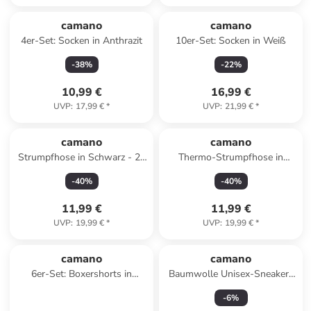
camano
camano
4er-Set: Socken in Anthrazit
10er-Set: Socken in Weiß
-
38
%
-
22
%
10,99 €
16,99 €
UVP
:
17,99 €
*
UVP
:
21,99 €
*
camano
camano
Strumpfhose in Schwarz - 20
Thermo-Strumpfhose in
DEN
Schwarz - DEN 80
-
40
%
-
40
%
11,99 €
11,99 €
UVP
:
19,99 €
*
UVP
:
19,99 €
*
camano
camano
6er-Set: Boxershorts in
Baumwolle Unisex-Sneaker-
Schwarz/ Grau
Socken 5 Paar in schwarz
-
6
%