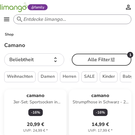
family
Shop
Camano
1
Beliebtheit
Alle Filter
Weihnachten
Damen
Herren
SALE
Kinder
Babys
camano
camano
3er-Set: Sportsocken in
Strumpfhose in Schwarz - 20
Schwarz/ Weiß
DEN
-
16
%
-
16
%
20,99 €
14,99 €
UVP
:
24,99 €
*
UVP
:
17,99 €
*