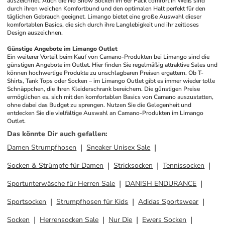
auszeichnet. Auch die No Show Socken im 6er Pack comfort in Weiß sind 
durch ihren weichen Komfortbund und den optimalen Halt perfekt für den 
täglichen Gebrauch geeignet. Limango bietet eine große Auswahl dieser 
komfortablen Basics, die sich durch ihre Langlebigkeit und ihr zeitloses 
Design auszeichnen.
Günstige Angebote im Limango Outlet
Ein weiterer Vorteil beim Kauf von Camano-Produkten bei Limango sind die 
günstigen Angebote im Outlet. Hier finden Sie regelmäßig attraktive Sales und 
können hochwertige Produkte zu unschlagbaren Preisen ergattern. Ob T-
Shirts, Tank Tops oder Socken – im Limango Outlet gibt es immer wieder tolle 
Schnäppchen, die Ihren Kleiderschrank bereichern. Die günstigen Preise 
ermöglichen es, sich mit den komfortablen Basics von Camano auszustatten, 
ohne dabei das Budget zu sprengen. Nutzen Sie die Gelegenheit und 
entdecken Sie die vielfältige Auswahl an Camano-Produkten im Limango 
Outlet.
Das könnte Dir auch gefallen
:
Damen Strumpfhosen
Sneaker Unisex Sale
Socken & Strümpfe für Damen
Stricksocken
Tennissocken
Sportunterwäsche für Herren Sale
DANISH ENDURANCE
Sportsocken
Strumpfhosen für Kids
Adidas Sportswear
Socken
Herrensocken Sale
Nur Die
Ewers Socken