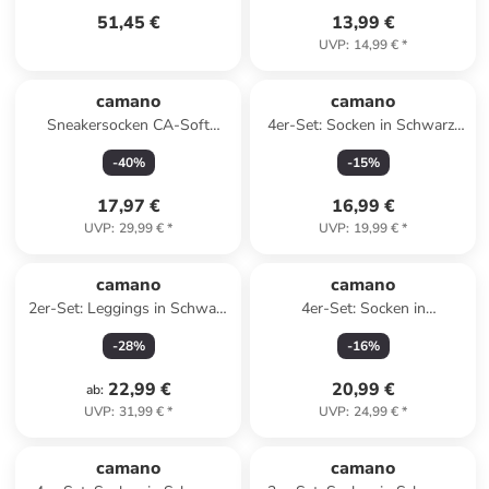
51,45 €
13,99 €
UVP
:
14,99 €
*
camano
camano
Sneakersocken CA-Soft
4er-Set: Socken in Schwarz/
Organic Cotton Sneaker 12er
Hellbraun
-
40
%
-
15
%
Pack in Mehrfarbig
17,97 €
16,99 €
UVP
:
29,99 €
*
UVP
:
19,99 €
*
camano
camano
2er-Set: Leggings in Schwarz
4er-Set: Socken in
- 80 DEN
Dunkelblau/ Rosa/ Schwarz
-
28
%
-
16
%
22,99 €
20,99 €
ab
:
UVP
:
31,99 €
*
UVP
:
24,99 €
*
camano
camano