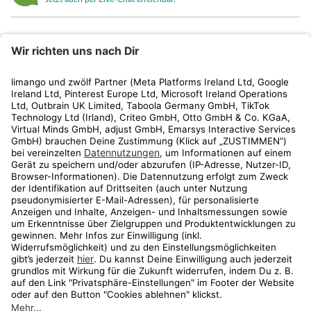
limango
Rechtliches
Kundenservice
Shop
Aktionen
Travel