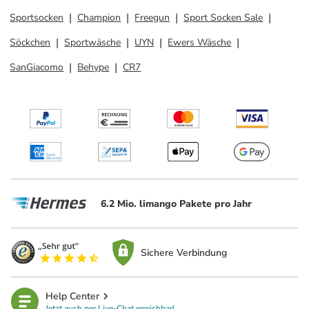
Sportsocken
Champion
Freegun
Sport Socken Sale
Söckchen
Sportwäsche
UYN
Ewers Wäsche
SanGiacomo
Behype
CR7
6.2 Mio. limango Pakete pro Jahr
Sichere Verbindung
Help Center
Jetzt auch per Live-Chat erreichbar!