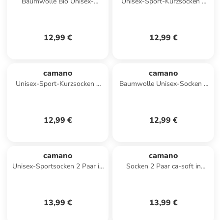
Baumwolle Bio Unisex-
Unisex-Sport-Kurzsocken 2
Sneaker-Socken 3 Paar ca-
Paar in hellgrau
soft in anthrazit-/grau meliert
12,99 €
12,99 €
camano
camano
Unisex-Sport-Kurzsocken 2
Baumwolle Unisex-Socken 2
Paar in weiß
Paar mit Softbund ca-soft in
weiß
12,99 €
12,99 €
camano
camano
Unisex-Sportsocken 2 Paar in
Socken 2 Paar ca-soft in
weiß
anthrazit-melange
13,99 €
13,99 €