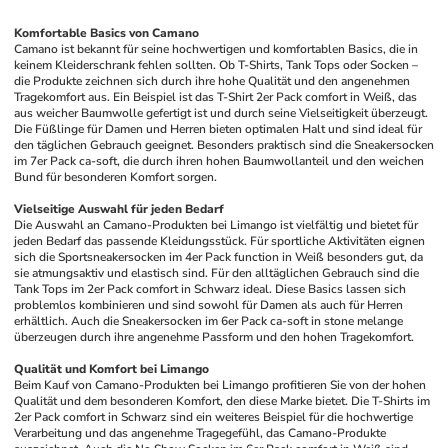
Komfortable Basics von Camano
Camano ist bekannt für seine hochwertigen und komfortablen Basics, die in 
keinem Kleiderschrank fehlen sollten. Ob T-Shirts, Tank Tops oder Socken – 
die Produkte zeichnen sich durch ihre hohe Qualität und den angenehmen 
Tragekomfort aus. Ein Beispiel ist das T-Shirt 2er Pack comfort in Weiß, das 
aus weicher Baumwolle gefertigt ist und durch seine Vielseitigkeit überzeugt. 
Die Füßlinge für Damen und Herren bieten optimalen Halt und sind ideal für 
den täglichen Gebrauch geeignet. Besonders praktisch sind die Sneakersocken 
im 7er Pack ca-soft, die durch ihren hohen Baumwollanteil und den weichen 
Bund für besonderen Komfort sorgen.
Vielseitige Auswahl für jeden Bedarf
Die Auswahl an Camano-Produkten bei Limango ist vielfältig und bietet für 
jeden Bedarf das passende Kleidungsstück. Für sportliche Aktivitäten eignen 
sich die Sportsneakersocken im 4er Pack function in Weiß besonders gut, da 
sie atmungsaktiv und elastisch sind. Für den alltäglichen Gebrauch sind die 
Tank Tops im 2er Pack comfort in Schwarz ideal. Diese Basics lassen sich 
problemlos kombinieren und sind sowohl für Damen als auch für Herren 
erhältlich. Auch die Sneakersocken im 6er Pack ca-soft in stone melange 
überzeugen durch ihre angenehme Passform und den hohen Tragekomfort.
Qualität und Komfort bei Limango
Beim Kauf von Camano-Produkten bei Limango profitieren Sie von der hohen 
Qualität und dem besonderen Komfort, den diese Marke bietet. Die T-Shirts im 
2er Pack comfort in Schwarz sind ein weiteres Beispiel für die hochwertige 
Verarbeitung und das angenehme Tragegefühl, das Camano-Produkte 