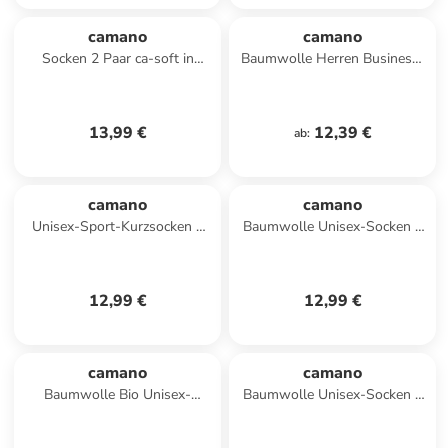
camano
camano
Socken 2 Paar ca-soft in
Baumwolle Herren Business-
marine
Socken 2 Paar in dunkelblau
13,99 €
12,39 €
ab
:
camano
camano
Unisex-Sport-Kurzsocken 2
Baumwolle Unisex-Socken 2
Paar in schwarz
Paar mit Softbund ca-soft in
schwarz
12,99 €
12,99 €
camano
camano
Baumwolle Bio Unisex-
Baumwolle Unisex-Socken 2
Kurzsocken 3 Paar ca-soft in
Paar mit Softbund ca-soft in
anthrazit-/grau meliert
dunkelblau