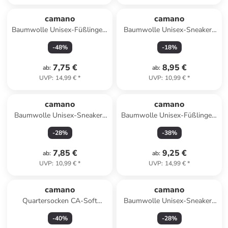
camano
camano
Baumwolle Unisex-Füßlinge 3
Baumwolle Unisex-Sneaker-
Paar in schwarz
Socken 5 Paar mesh
-
48
%
-
18
%
ventilation in weiß
7,75 €
8,95 €
ab
:
ab
:
UVP
:
14,99 €
*
UVP
:
10,99 €
*
camano
camano
Baumwolle Unisex-Sneaker-
Baumwolle Unisex-Füßlinge 3
Socken 5 Paar mesh
Paar in weiß
-
28
%
-
38
%
ventilation in schwarz
7,85 €
9,25 €
ab
:
ab
:
UVP
:
10,99 €
*
UVP
:
14,99 €
*
camano
camano
Quartersocken CA-Soft
Baumwolle Unisex-Sneaker-
Organic Cotton Quarter 10er
Socken 5 Paar mesh
-
40
%
-
28
%
Pack in Mehrfarbig
ventilation in hellgrau