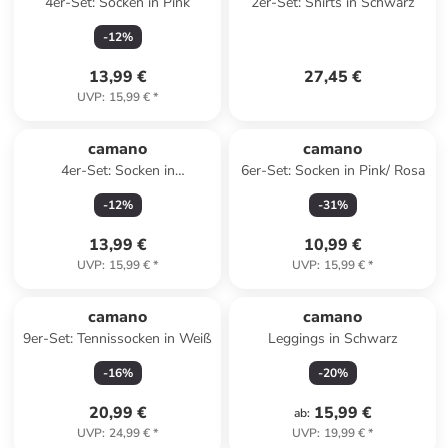
4er-Set: Socken in Pink
2er-Set: Shirts in Schwarz
-
12
%
13,99 €
27,45 €
UVP
:
15,99 €
*
camano
camano
4er-Set: Socken in
6er-Set: Socken in Pink/ Rosa
Dunkelblau/ Grau
-
12
%
-
31
%
13,99 €
10,99 €
UVP
:
15,99 €
*
UVP
:
15,99 €
*
camano
camano
9er-Set: Tennissocken in Weiß
Leggings in Schwarz
-
16
%
-
20
%
20,99 €
15,99 €
ab
:
UVP
:
24,99 €
*
UVP
:
19,99 €
*