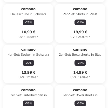
camano
camano
Hausschuhe in Schwarz
2er-Set: Shirts in Weiß
-
26
%
-
24
%
10,99 €
18,99 €
UVP
:
14,99 €
*
UVP
:
24,99 €
*
camano
camano
4er-Set: Socken in Schwarz
2er-Set: Boxershorts in Blau
-
22
%
-
25
%
13,99 €
14,99 €
UVP
:
17,99 €
*
UVP
:
19,99 €
*
camano
camano
2er Set: Unterhemden in
6er-Set: Boxershorts in
Schwarz
Schwarz
-
35
%
-
26
%