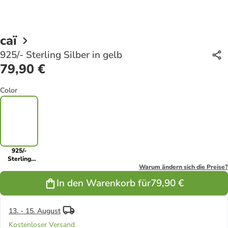
caï
925/- Sterling Silber in gelb
79,90 €
Color
925/-
Sterling
Silber in gelb
Warum ändern sich die Preise?
In den Warenkorb für
79,90 €
13. - 15. August
Kostenloser Versand