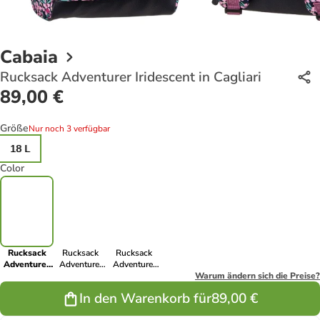
Cabaia
Rucksack Adventurer Iridescent in Cagliari
89,00 €
Größe
Nur noch 3 verfügbar
18 L
Color
Rucksack
Rucksack
Rucksack
Adventurer
Adventurer
Adventurer
Iridescent in
Iridescent in
Iridescent in
Warum ändern sich die Preise?
Cagliari
Valladolid
Louisville
In den Warenkorb für
89,00 €