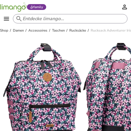
family
Shop
Damen
Accessoires
Taschen
Rucksäcke
Rucksack Adventurer Irid