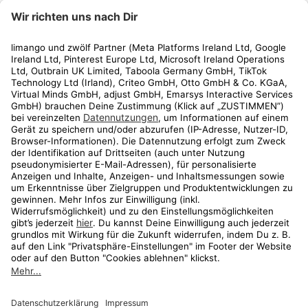
limango
Rechtliches
Kundenservice
Shop
Aktionen
Travel