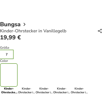
Bungsa
Kinder-Ohrstecker in Vanillegelb
19,99 €
Größe
7
Color
Kinder-
Kinder-
Kinder-
Kinder-
Kinder-
Ohrstecker
Ohrstecker in
Ohrstecker in
Ohrstecker in
Ohrstecker in
in
Hellorange
Hellgrün
Türkis
Azurblau
Vanillegelb