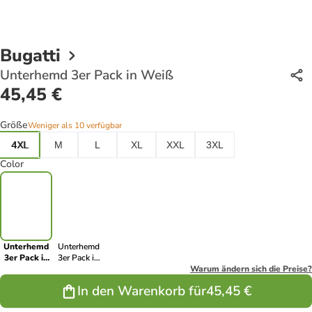
Bugatti
Unterhemd 3er Pack in Weiß
45,45 €
Größe
Weniger als 10 verfügbar
4XL
M
L
XL
XXL
3XL
Color
Unterhemd
Unterhemd
3er Pack in
3er Pack in
Weiß
Schwarz/Blau/Weiß
Warum ändern sich die Preise?
In den Warenkorb für
45,45 €