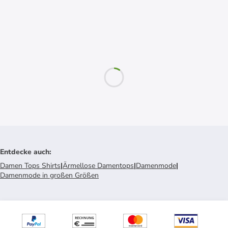
Entdecke auch
:
Damen Tops Shirts
|
Ärmellose Damentops
|
Damenmode
|
Damenmode in großen Größen