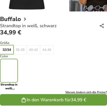
Buffalo
Strandtop in weiß, schwarz
34,99 €
Größe
32/34
36-38
40-42
44-46
Color
Strandtop in
weiß,
schwarz
Warum ändern sich die Preise?
In den Warenkorb für
34,99 €