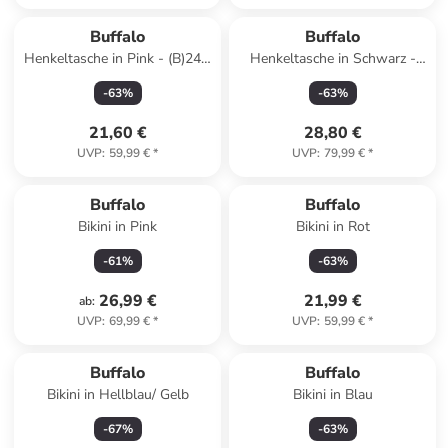
Buffalo
Buffalo
Henkeltasche in Pink - (B)24 x
Henkeltasche in Schwarz -
(H)31 x (T)15 cm
(B)16 x (H)17 x (T)9 cm
-
63
%
-
63
%
21,60 €
28,80 €
UVP
:
59,99 €
*
UVP
:
79,99 €
*
Buffalo
Buffalo
Bikini in Pink
Bikini in Rot
-
61
%
-
63
%
26,99 €
21,99 €
ab
:
UVP
:
69,99 €
*
UVP
:
59,99 €
*
Reserviert
Buffalo
Buffalo
Bikini in Hellblau/ Gelb
Bikini in Blau
-
67
%
-
63
%