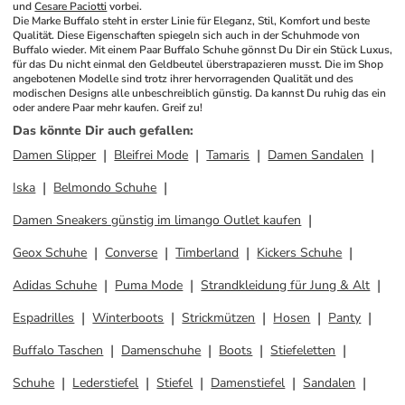
und 
Cesare Paciotti
 vorbei.
Die Marke Buffalo steht in erster Linie für Eleganz, Stil, Komfort und beste 
Qualität. Diese Eigenschaften spiegeln sich auch in der Schuhmode von 
Buffalo wieder. Mit einem Paar Buffalo Schuhe gönnst Du Dir ein Stück Luxus, 
für das Du nicht einmal den Geldbeutel überstrapazieren musst. Die im Shop 
angebotenen Modelle sind trotz ihrer hervorragenden Qualität und des 
modischen Designs alle unbeschreiblich günstig. Da kannst Du ruhig das ein 
oder andere Paar mehr kaufen. Greif zu!
Das könnte Dir auch gefallen
:
Damen Slipper
Bleifrei Mode
Tamaris
Damen Sandalen
Iska
Belmondo Schuhe
Damen Sneakers günstig im limango Outlet kaufen
Geox Schuhe
Converse
Timberland
Kickers Schuhe
Adidas Schuhe
Puma Mode
Strandkleidung für Jung & Alt
Espadrilles
Winterboots
Strickmützen
Hosen
Panty
Buffalo Taschen
Damenschuhe
Boots
Stiefeletten
Schuhe
Lederstiefel
Stiefel
Damenstiefel
Sandalen