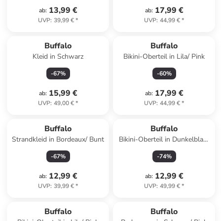
13,99 €
17,99 €
ab
:
ab
:
UVP
:
39,99 €
*
UVP
:
44,99 €
*
Buffalo
Buffalo
Kleid in Schwarz
Bikini-Oberteil in Lila/ Pink
-
67
%
-
60
%
15,99 €
17,99 €
ab
:
ab
:
UVP
:
49,00 €
*
UVP
:
44,99 €
*
Buffalo
Buffalo
Strandkleid in Bordeaux/ Bunt
Bikini-Oberteil in Dunkelblau/
Orange
-
67
%
-
74
%
12,99 €
12,99 €
ab
:
ab
:
UVP
:
39,99 €
*
UVP
:
49,99 €
*
Buffalo
Buffalo