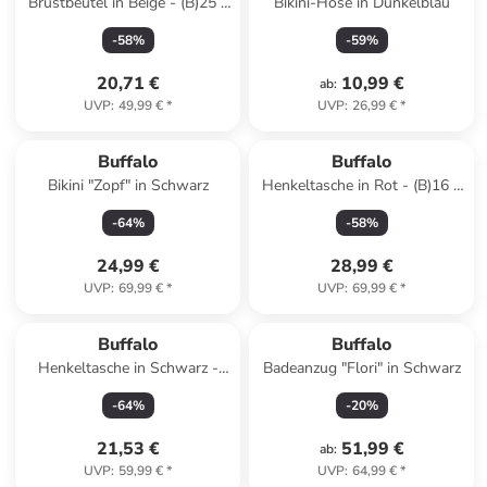
Brustbeutel in Beige - (B)25 x
Bikini-Hose in Dunkelblau
(H)13 x (T)9 cm
-
58
%
-
59
%
20,71 €
10,99 €
ab
:
UVP
:
49,99 €
*
UVP
:
26,99 €
*
Buffalo
Buffalo
Bikini "Zopf" in Schwarz
Henkeltasche in Rot - (B)16 x
(H)17 x (T)9 cm
-
64
%
-
58
%
24,99 €
28,99 €
UVP
:
69,99 €
*
UVP
:
69,99 €
*
Buffalo
Buffalo
Henkeltasche in Schwarz -
Badeanzug "Flori" in Schwarz
(B)24 x (H)31 x (T)15 cm
-
64
%
-
20
%
21,53 €
51,99 €
ab
:
UVP
:
59,99 €
*
UVP
:
64,99 €
*