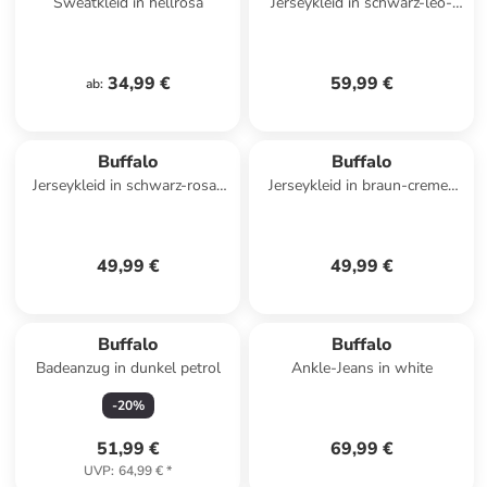
Sweatkleid in hellrosa
Jerseykleid in schwarz-leo-
bedruckt
34,99 €
59,99 €
ab
:
Buffalo
Buffalo
Jerseykleid in schwarz-rosa-
Jerseykleid in braun-creme-
bedruckt
bedruckt
49,99 €
49,99 €
Buffalo
Buffalo
Badeanzug in dunkel petrol
Ankle-Jeans in white
-
20
%
51,99 €
69,99 €
UVP
:
64,99 €
*