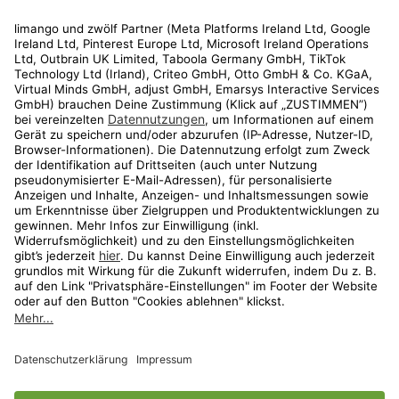
Rechtliches
Kundenservice
Shop
Aktionen
Travel
limango.nl
limango.pl