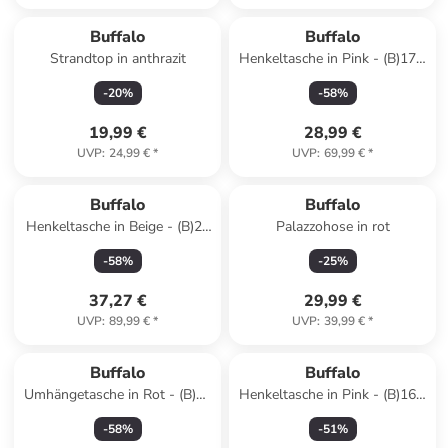
Buffalo
Buffalo
Strandtop in anthrazit
Henkeltasche in Pink - (B)17 x
(H)10 x (T)7 cm
-
20
%
-
58
%
19,99 €
28,99 €
UVP
:
24,99 €
*
UVP
:
69,99 €
*
Buffalo
Buffalo
Henkeltasche in Beige - (B)23
Palazzohose in rot
x (H)26 x (T)11 cm
-
58
%
-
25
%
37,27 €
29,99 €
UVP
:
89,99 €
*
UVP
:
39,99 €
*
Buffalo
Buffalo
Umhängetasche in Rot - (B)20
Henkeltasche in Pink - (B)16 x
x (H)11 x (T)5 cm
(H)17 x (T)9 cm
-
58
%
-
51
%