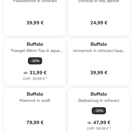
Palazzohose in schwarz
Shirttop in hell apricot
39,99 €
24,99 €
Buffalo
Buffalo
Triangel-Bikini-Top in aqua
Jerseyrock in schwarz-taupe
bedruckt
bedruckt
-
20
%
31,99 €
39,99 €
ab
:
UVP
:
39,99 €
*
Buffalo
Buffalo
Maxirock in weiß
Badeanzug in schwarz
-
20
%
79,99 €
47,99 €
ab
:
UVP
:
59,99 €
*