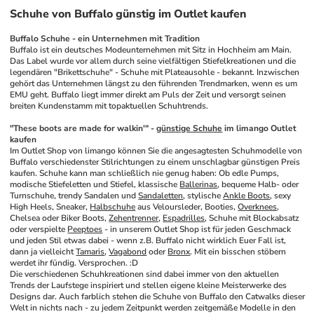
Schuhe von Buffalo günstig im Outlet kaufen
Buffalo Schuhe - ein Unternehmen mit Tradition
Buffalo ist ein deutsches Modeunternehmen mit Sitz in Hochheim am Main. 
Das Label wurde vor allem durch seine vielfältigen Stiefelkreationen und die 
legendären "Brikettschuhe" - Schuhe mit Plateausohle - bekannt. Inzwischen 
gehört das Unternehmen längst zu den führenden Trendmarken, wenn es um 
EMU geht. Buffalo liegt immer direkt am Puls der Zeit und versorgt seinen 
breiten Kundenstamm mit topaktuellen Schuhtrends.
"These boots are made for walkin'" - 
günstige Schuhe
 im limango Outlet 
kaufen
Im Outlet Shop von limango können Sie die angesagtesten Schuhmodelle von 
Buffalo verschiedenster Stilrichtungen zu einem unschlagbar günstigen Preis 
kaufen. Schuhe kann man schließlich nie genug haben: Ob edle Pumps, 
modische Stiefeletten und Stiefel, klassische 
Ballerinas
, bequeme Halb- oder 
Turnschuhe, trendy Sandalen und 
Sandaletten
, stylische 
Ankle Boots
, sexy 
High Heels, Sneaker, 
Halbschuhe
 aus Veloursleder, Booties, 
Overknees
, 
Chelsea oder Biker Boots, 
Zehentrenner
, 
Espadrilles
, Schuhe mit Blockabsatz 
oder verspielte 
Peeptoes
 - in unserem Outlet Shop ist für jeden Geschmack 
und jeden Stil etwas dabei - wenn z.B. Buffalo nicht wirklich Euer Fall ist, 
dann ja vielleicht 
Tamaris
, 
Vagabond
 oder 
Bronx
. Mit ein bisschen stöbern 
werdet ihr fündig. Versprochen. :D
Die verschiedenen Schuhkreationen sind dabei immer von den aktuellen 
Trends der Laufstege inspiriert und stellen eigene kleine Meisterwerke des 
Designs dar. Auch farblich stehen die Schuhe von Buffalo den Catwalks dieser 
Welt in nichts nach - zu jedem Zeitpunkt werden zeitgemäße Modelle in den 