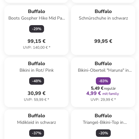
Buffalo
Buffalo
Boots Gospher Hike Mid Pad
Schnürschuhe in schwarz
in schwarz
-
29
%
99,15 €
99,95 €
UVP
:
140,00 €
*
family
rabatt
Buffalo
Buffalo
Bikini in Rot/ Pink
Bikini-Oberteil "Haruna" in
Pink/ Blau
-
48
%
-
83
%
5,49 €
regulär
30,99 €
4,99 €
mit family
UVP
:
59,99 €
*
UVP
:
29,99 €
*
Buffalo
Buffalo
Midikleid in schwarz
Triangel-Bikini-Top in
schwarz-weiß
-
37
%
-
20
%