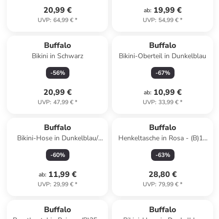
20,99 €
19,99 €
ab
:
UVP
:
64,99 €
*
UVP
:
54,99 €
*
Reserviert
Buffalo
Buffalo
Bikini in Schwarz
Bikini-Oberteil in Dunkelblau
-
56
%
-
67
%
20,99 €
10,99 €
ab
:
UVP
:
47,99 €
*
UVP
:
33,99 €
*
Buffalo
Buffalo
Bikini-Hose in Dunkelblau/
Henkeltasche in Rosa - (B)16
Orange
x (H)17 x (T)9 cm
-
60
%
-
63
%
11,99 €
28,80 €
ab
:
UVP
:
29,99 €
*
UVP
:
79,99 €
*
Buffalo
Buffalo