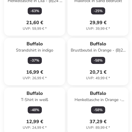
Henkeltasche in Lila - (B)24 x
Maxirock in sand bedruckt
(H)31 x (T)15 cm
-
63
%
-
25
%
21,60 €
29,99 €
UVP
:
59,99 €
*
UVP
:
39,99 €
*
Buffalo
Buffalo
Strandshirt in indigo
Brustbeutel in Orange - (B)25
x (H)13 x (T)9 cm
-
37
%
-
58
%
16,99 €
20,71 €
UVP
:
26,99 €
*
UVP
:
49,99 €
*
Buffalo
Buffalo
T-Shirt in weiß
Henkeltasche in Orange -
(B)23 x (T)11 cm
-
48
%
-
58
%
12,99 €
37,29 €
UVP
:
24,99 €
*
UVP
:
89,99 €
*