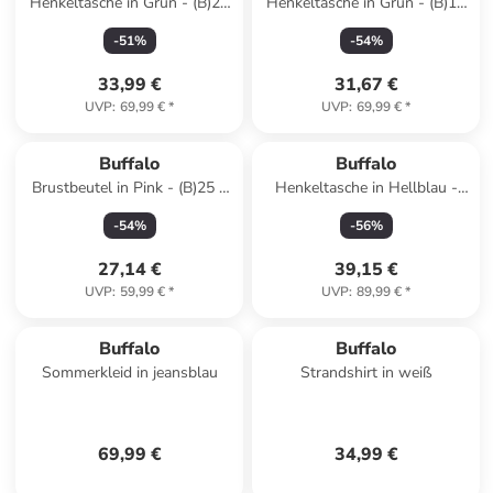
Henkeltasche in Grün - (B)23
Henkeltasche in Grün - (B)17
x (H)13 x (T)6 cm
x (H)10 x (T)7 cm
-
51
%
-
54
%
33,99 €
31,67 €
UVP
:
69,99 €
*
UVP
:
69,99 €
*
Buffalo
Buffalo
Brustbeutel in Pink - (B)25 x
Henkeltasche in Hellblau -
(H)13 x (T)9 cm
(B)23 x (H)26 x (T)11 cm
-
54
%
-
56
%
27,14 €
39,15 €
UVP
:
59,99 €
*
UVP
:
89,99 €
*
Buffalo
Buffalo
Sommerkleid in jeansblau
Strandshirt in weiß
69,99 €
34,99 €