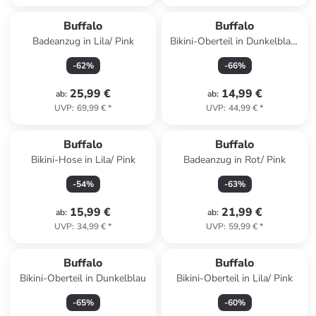
Buffalo
Buffalo
Badeanzug in Lila/ Pink
Bikini-Oberteil in Dunkelblau/
Orange
-
62
%
-
66
%
25,99 €
14,99 €
ab
:
ab
:
UVP
:
69,99 €
*
UVP
:
44,99 €
*
Buffalo
Buffalo
Bikini-Hose in Lila/ Pink
Badeanzug in Rot/ Pink
-
54
%
-
63
%
15,99 €
21,99 €
ab
:
ab
:
UVP
:
34,99 €
*
UVP
:
59,99 €
*
Buffalo
Buffalo
Bikini-Oberteil in Dunkelblau
Bikini-Oberteil in Lila/ Pink
-
65
%
-
60
%