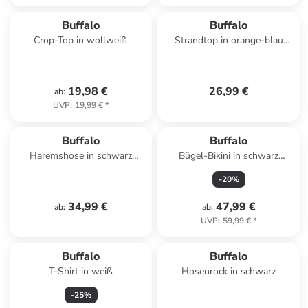
Buffalo
Buffalo
Crop-Top in wollweiß
Strandtop in orange-blau
bedruckt
19,98 €
26,99 €
ab
:
UVP
:
19,99 €
*
Buffalo
Buffalo
Haremshose in schwarz
Bügel-Bikini in schwarz
Blätterdruck
bedruckt
-
20
%
34,99 €
47,99 €
ab
:
ab
:
UVP
:
59,99 €
*
Buffalo
Buffalo
T-Shirt in weiß
Hosenrock in schwarz
-
25
%