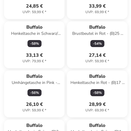
24,85 €
33,99 €
UVP
:
59,99 €
*
UVP
:
69,99 €
*
Buffalo
Buffalo
Henkeltasche in Schwarz/
Brustbeutel in Rot - (B)25 x
Weiß - (B)16 x (H)17 x (T)9
(H)13 x (T)9 cm
-
58
%
-
54
%
cm
33,13 €
27,14 €
UVP
:
79,99 €
*
UVP
:
59,99 €
*
Buffalo
Buffalo
Umhängetasche in Pink -
Henkeltasche in Rot - (B)17 x
(B)20 x (H)11 x (T)5 cm
(H)10 x (T)7 cm
-
56
%
-
58
%
26,10 €
28,99 €
UVP
:
59,99 €
*
UVP
:
69,99 €
*
Buffalo
Buffalo