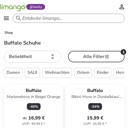
family
Shop
Buffalo Schuhe
1
Beliebtheit
Alle Filter
Damen
SALE
Weihnachten
Ostern
Kinder
Herre
Buffalo
Buffalo
Marlenehose in Beige/ Orange
Bikini-Hose in Dunkelblau/
Orange
-
66
%
-
54
%
16,99 €
15,99 €
ab
:
UVP
:
49,99 €
*
UVP
:
34,99 €
*