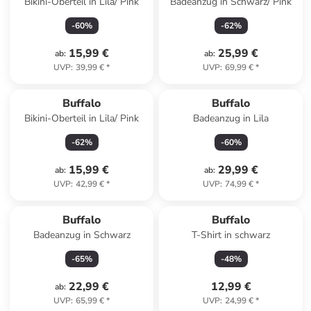
Bikini-Oberteil in Lila/ Pink
Badeanzug in Schwarz/ Pink
-
60
%
-
62
%
15,99 €
25,99 €
ab
:
ab
:
UVP
:
39,99 €
*
UVP
:
69,99 €
*
Buffalo
Buffalo
Bikini-Oberteil in Lila/ Pink
Badeanzug in Lila
-
62
%
-
60
%
15,99 €
29,99 €
ab
:
ab
:
UVP
:
42,99 €
*
UVP
:
74,99 €
*
Buffalo
Buffalo
Badeanzug in Schwarz
T-Shirt in schwarz
-
65
%
-
48
%
22,99 €
12,99 €
ab
:
UVP
:
65,99 €
*
UVP
:
24,99 €
*