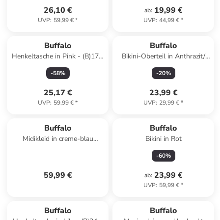
26,10 €
19,99 €
ab
:
UVP
:
59,99 €
*
UVP
:
44,99 €
*
Buffalo
Buffalo
Henkeltasche in Pink - (B)17 x
Bikini-Oberteil in Anthrazit/
(H)10 x (T)7 cm
Creme
-
58
%
-
20
%
25,17 €
23,99 €
UVP
:
59,99 €
*
UVP
:
29,99 €
*
Buffalo
Buffalo
Midikleid in creme-blau
Bikini in Rot
bedruckt
-
60
%
59,99 €
23,99 €
ab
:
UVP
:
59,99 €
*
Buffalo
Buffalo