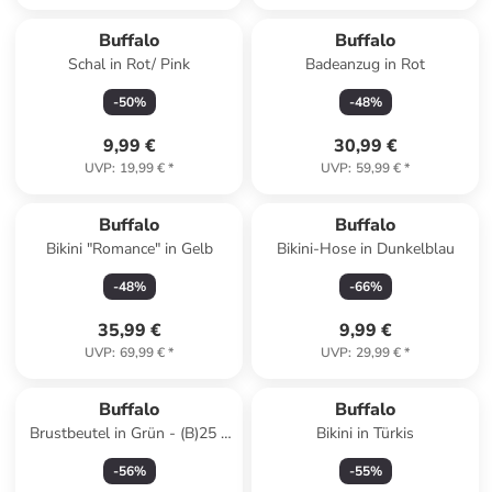
Buffalo
Buffalo
Schal in Rot/ Pink
Badeanzug in Rot
-
50
%
-
48
%
9,99 €
30,99 €
UVP
:
19,99 €
*
UVP
:
59,99 €
*
Buffalo
Buffalo
Bikini "Romance" in Gelb
Bikini-Hose in Dunkelblau
-
48
%
-
66
%
35,99 €
9,99 €
UVP
:
69,99 €
*
UVP
:
29,99 €
*
Buffalo
Buffalo
Brustbeutel in Grün - (B)25 x
Bikini in Türkis
(H)13 x (T)9 cm
-
56
%
-
55
%