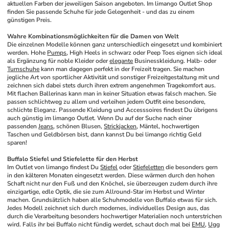
aktuellen Farben der jeweiligen Saison angeboten. Im limango Outlet Shop 
finden Sie passende Schuhe für jede Gelegenheit - und das zu einem 
günstigen Preis.
Wahre Kombinationsmöglichkeiten für die Damen von Welt
Die einzelnen Modelle können ganz unterschiedlich eingesetzt und kombiniert 
werden. Hohe 
Pumps
, High Heels in schwarz oder Peep Toes eignen sich ideal 
als Ergänzung für noble Kleider oder 
elegante
 Businesskleidung. Halb- oder 
Turnschuhe
 kann man dagegen perfekt in der Freizeit tragen. Sie machen 
jegliche Art von sportlicher Aktivität und sonstiger Freizeitgestaltung mit und 
zeichnen sich dabei stets durch ihren extrem angenehmen Tragekomfort aus. 
Mit flachen Ballerinas kann man in keiner Situation etwas falsch machen. Sie 
passen schlichtweg zu allem und verleihen jedem Outfit eine besondere, 
schlichte Eleganz. Passende Kleidung und Accesssoires findest Du übrigens 
auch günstig im limango Outlet. Wenn Du auf der Suche nach einer 
passenden 
Jeans
, schönen Blusen, 
Strickjacken
, Mäntel, hochwertigen 
Taschen und Geldbörsen bist, dann kannst Du bei limango richtig Geld 
sparen!
Buffalo Stiefel und Stiefelette für den Herbst
Im Outlet von limango findest Du 
Stiefel
 oder 
Stiefeletten
 die besonders gern 
in den kälteren Monaten eingesetzt werden. Diese wärmen durch den hohen 
Schaft nicht nur den Fuß und den Knöchel, sie überzeugen zudem durch ihre 
einzigartige, edle Optik, die sie zum Allround-Star im Herbst und Winter 
machen. Grundsätzlich haben alle Schuhmodelle von Buffalo etwas für sich. 
Jedes Modell zeichnet sich durch modernes, individuelles Design aus, das 
durch die Verarbeitung besonders hochwertiger Materialien noch unterstrichen 
wird. Falls ihr bei Buffalo nicht fündig werdet, schaut doch mal bei 
EMU
, 
Ugg