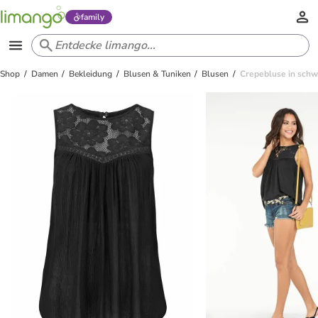
family
Shop
Damen
Bekleidung
Blusen & Tuniken
Blusen
Crepebluse in schw