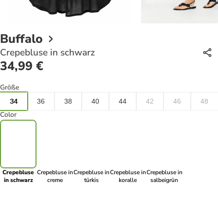
Buffalo
Crepebluse in schwarz
34,99 €
Größe
34
36
38
40
44
42
46
48
Color
Crepebluse
Crepebluse in
Crepebluse in
Crepebluse in
Crepebluse in
in schwarz
creme
türkis
koralle
salbeigrün