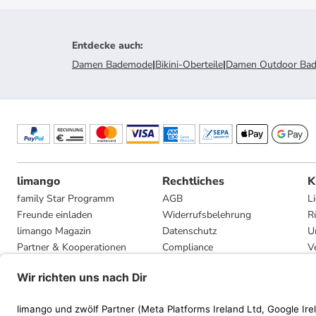
Entdecke auch
:
Damen Bademode
|
Bikini-Oberteile
|
Damen Outdoor Ba
limango
Rechtliches
K
family Star Programm
AGB
L
Freunde einladen
Widerrufsbelehrung
R
limango Magazin
Datenschutz
U
Partner & Kooperationen
Compliance
V
Jobs
Impressum
G
Presse
Privatsphäre-Einstellungen
Mediadaten
Geschenkgutscheinbedingungen