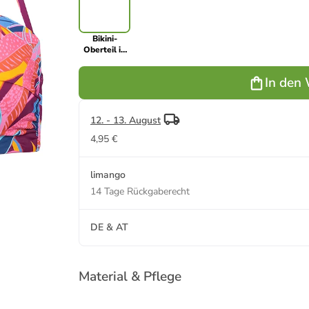
Bikini-
Oberteil in
Lila/ Pink
In den
12. - 13. August
4,95 €
limango
14 Tage Rückgaberecht
DE & AT
Material & Pflege