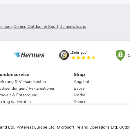
demode
|
Damen Outdoor & Sport
|
Damenwäsche
S
undenservice
Shop
ieferung & Versandkosten
Angebote
ücksendungen / Reklamationen
Babys
mwelt & Entsorgung
Kinder
ertrag widerrufen
Damen
esetzliche Gewährleistung und Reparatur
Herren
Wohnen
Trachten
Marken