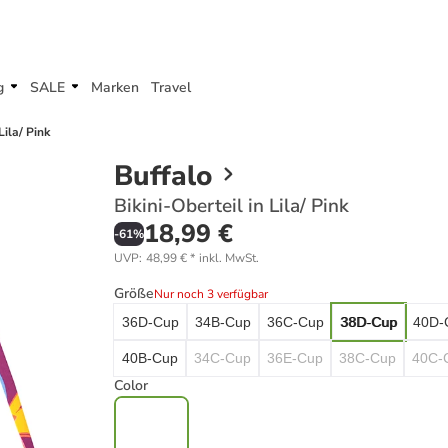
g
SALE
Marken
Travel
Lila/ Pink
Buffalo
Bikini-Oberteil in Lila/ Pink
18,99 €
-
61
%
UVP
:
48,99 €
*
inkl. MwSt.
Größe
Nur noch 3 verfügbar
36D-Cup
34B-Cup
36C-Cup
38D-Cup
40D-
40B-Cup
34C-Cup
36E-Cup
38C-Cup
40C-
Color