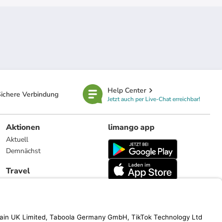
Help Center
ichere Verbindung
Jetzt auch per Live-Chat erreichbar!
Aktionen
limango app
Aktuell
Demnächst
Travel
Reiseangebote