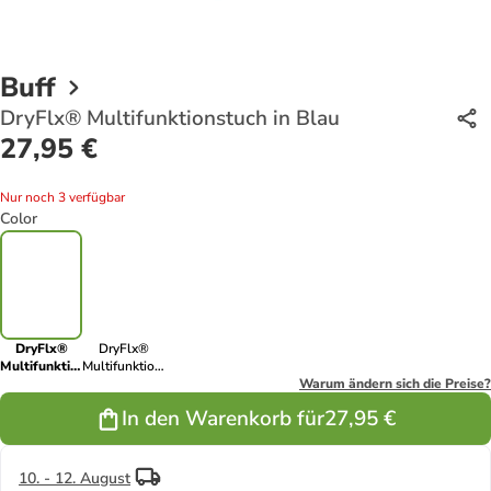
Buff
DryFlx® Multifunktionstuch in Blau
27,95 €
Nur noch 3 verfügbar
Color
DryFlx®
DryFlx®
Multifunktionstuch
Multifunktionstuch
in Blau
in Schwarz
Warum ändern sich die Preise?
In den Warenkorb für
27,95 €
10. - 12. August