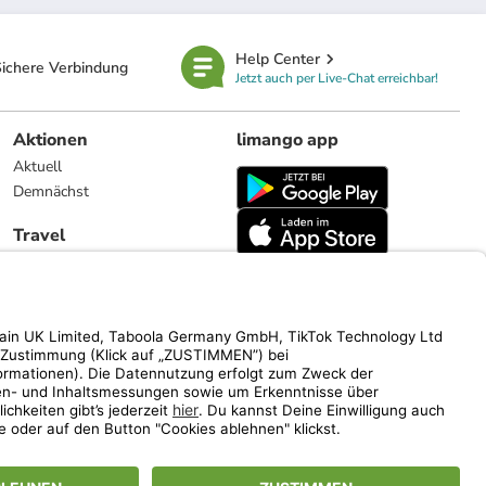
Help Center
ichere Verbindung
Jetzt auch per Live-Chat erreichbar!
Aktionen
limango app
Aktuell
Demnächst
Travel
Reiseangebote
limango.nl
limango.pl
ich auf den Streichpreis.
www.limango.de/einladen