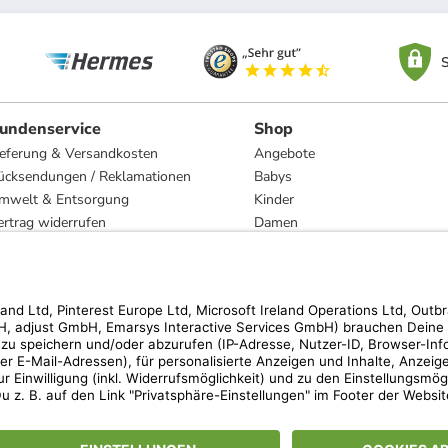
S
undenservice
Shop
ieferung & Versandkosten
Angebote
ücksendungen / Reklamationen
Babys
mwelt & Entsorgung
Kinder
ertrag widerrufen
Damen
esetzliche Gewährleistung und Reparatur
Herren
Wohnen
Trachten
Marken
hen der unverbindlichen Preisempfehlung des Herstellers. Prozentangaben beziehen s
 Teilnahmebedingungen unserer Freunde-werben-Freunde-Aktionen findest Du unter