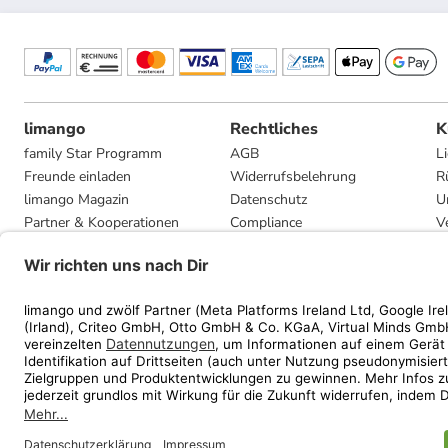
limango
Rechtliches
K
family Star Programm
AGB
L
Freunde einladen
Widerrufsbelehrung
R
limango Magazin
Datenschutz
U
Partner & Kooperationen
Compliance
V
Jobs
Impressum
G
Presse
Privatsphäre-Einstellungen
Mediadaten
Geschenkgutscheinbedingungen
* Streichpreise entsprec
ᵃ Die jeweils aktuellen