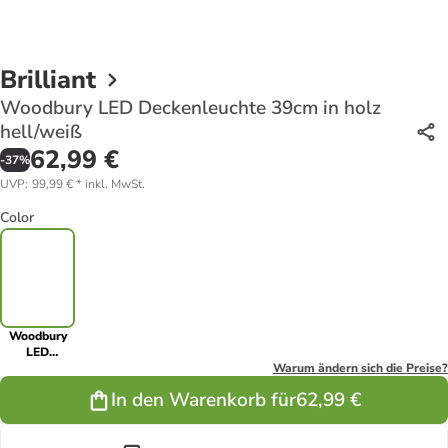
Brilliant
Woodbury LED Deckenleuchte 39cm in holz
hell/weiß
62,99 €
-
37
%
UVP
:
99,99 €
*
inkl. MwSt.
Color
Woodbury
LED
Deckenleuchte
Warum ändern sich die Preise?
39cm in holz
In den Warenkorb für
62,99 €
hell/weiß