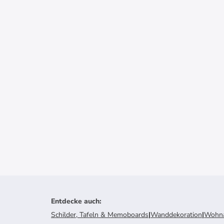
Entdecke auch
:
Schilder, Tafeln & Memoboards
|
Wanddekoration
|
Wohna