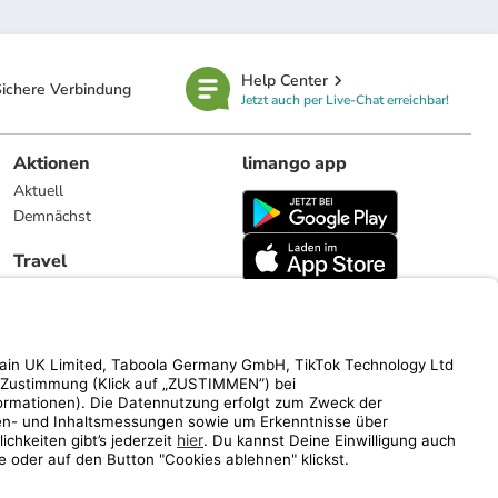
Help Center
ichere Verbindung
Jetzt auch per Live-Chat erreichbar!
Aktionen
limango app
Aktuell
Demnächst
Travel
Reiseangebote
limango.nl
limango.pl