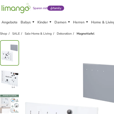
Sparen mit
family
Angebote
Babys
Kinder
Damen
Herren
Home & Livin
Shop
SALE
Sale Home & Living
Dekoration
Magnettafel