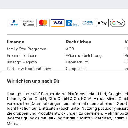
limango
Rechtliches
K
family Star Programm
AGB
L
Freunde einladen
Widerrufsbelehrung
R
limango Magazin
Datenschutz
U
Partner & Kooperationen
Compliance
V
Jobs
Impressum
G
Presse
Privatsphäre-Einstellungen
Mediadaten
Geschenkgutscheinbedingungen