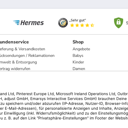
S
undenservice
Shop
ieferung & Versandkosten
Angebote
ücksendungen / Reklamationen
Babys
mwelt & Entsorgung
Kinder
ertrag widerrufen
Damen
esetzliche Gewährleistung und Reparatur
Herren
Wohnen
Trachten
Marken