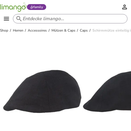
family
Shop
Herren
Accessoires
Mützen & Caps
Caps
Schirmmütze einteilig i