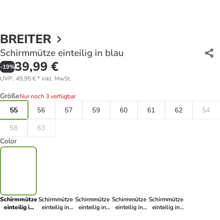
BREITER
Schirmmütze einteilig in blau
39,99 €
-
19
%
UVP
:
49,95 €
*
inkl. MwSt.
Größe
Nur noch 3 verfügbar
55
56
57
59
60
61
62
54
58
63
Color
Schirmmütze
Schirmmütze
Schirmmütze
Schirmmütze
Schirmmütze
einteilig in
einteilig in
einteilig in
einteilig in
einteilig in
blau
grün
weiß
schwarz
grau