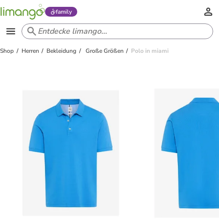
family
Shop
Herren
Bekleidung
Große Größen
Polo in miami