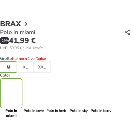
BRAX
Polo in miami
41,99 €
-
29
%
UVP
:
59,95 €
*
inkl. MwSt.
Größe
Nur noch 1 verfügbar
M
XL
XXL
Color
Polo in
Polo in cove
Polo in herb
Polo in sky
Polo in berry
miami